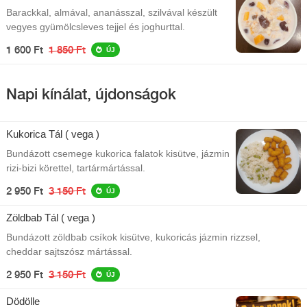
Barackkal, almával, ananásszal, szilvával készült
vegyes gyümölcsleves tejjel és joghurttal.
1 600 Ft
1 850 Ft
ÚJ
Napi kínálat, újdonságok
Kukorica Tál ( vega )
Bundázott csemege kukorica falatok kisütve, jázmin
rizi-bizi körettel, tartármártással.
2 950 Ft
3 150 Ft
ÚJ
Zöldbab Tál ( vega )
Bundázott zöldbab csíkok kisütve, kukoricás jázmin rizzsel,
cheddar sajtszósz mártással.
2 950 Ft
3 150 Ft
ÚJ
Dödölle