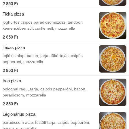
2 850 Ft
Tikka pizza
joghurtos csípős paradicsomszósz, tandoori
kemencében sült csirkemell, mozzarella
2 850 Ft
Texas pizza
tejfölös alap, bacon, tarja, tükörtojás, csípős
pepperoni, mozzarella
2 850 Ft
Iron pizza
bolognai ragu, tarja, csípős pepperóni, bacon,
paradicsom, mozzarella
2 850 Ft
Légionárius pizza
paradicsom alap, füstölt tarja, csípős pepperóni,
bacon, mozzarella