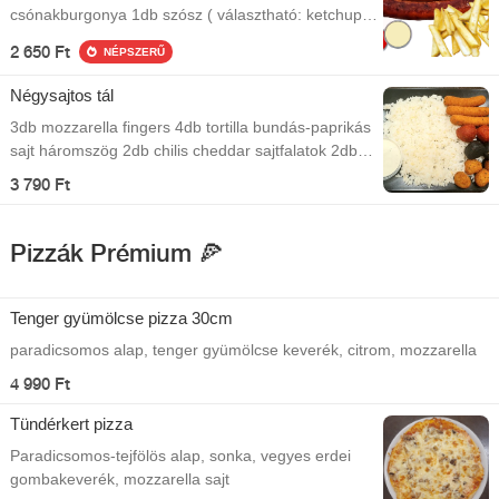
csónakburgonya 1db szósz ( választható: ketchup,
mustár, majonéz )
2 650 Ft
NÉPSZERŰ
Négysajtos tál
3db mozzarella fingers 4db tortilla bundás-paprikás
sajt háromszög 2db chilis cheddar sajtfalatok 2db
cheddar-jalapenos sajtfalatok Jázmin rizs
3 790 Ft
Tartármártás A kép illusztráció!
Pizzák Prémium 🍕
Tenger gyümölcse pizza 30cm
paradicsomos alap, tenger gyümölcse keverék, citrom, mozzarella
4 990 Ft
Tündérkert pizza
Paradicsomos-tejfölös alap, sonka, vegyes erdei
gombakeverék, mozzarella sajt