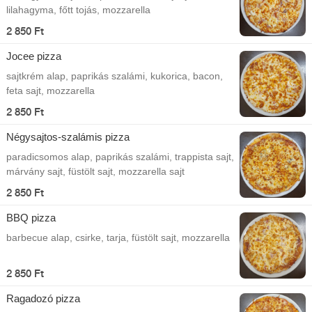
lilahagyma, főtt tojás, mozzarella
2 850 Ft
Jocee pizza
sajtkrém alap, paprikás szalámi, kukorica, bacon,
feta sajt, mozzarella
2 850 Ft
Négysajtos-szalámis pizza
paradicsomos alap, paprikás szalámi, trappista sajt,
márvány sajt, füstölt sajt, mozzarella sajt
2 850 Ft
BBQ pizza
barbecue alap, csirke, tarja, füstölt sajt, mozzarella
2 850 Ft
Ragadozó pizza