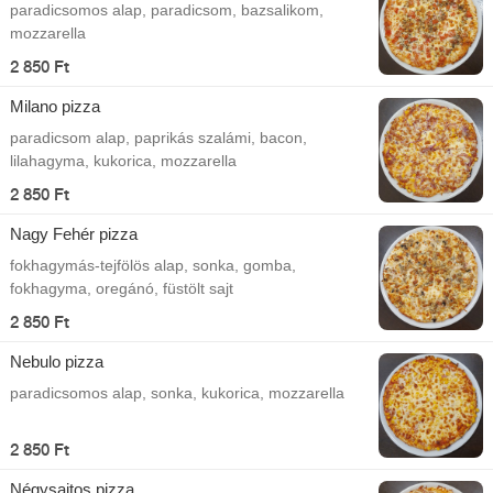
paradicsomos alap, paradicsom, bazsalikom,
mozzarella
2 850 Ft
Milano pizza
paradicsom alap, paprikás szalámi, bacon,
lilahagyma, kukorica, mozzarella
2 850 Ft
Nagy Fehér pizza
fokhagymás-tejfölös alap, sonka, gomba,
fokhagyma, oregánó, füstölt sajt
2 850 Ft
Nebulo pizza
paradicsomos alap, sonka, kukorica, mozzarella
2 850 Ft
Négysajtos pizza