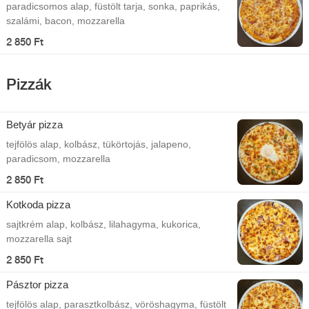
paradicsomos alap, füstölt tarja, sonka, paprikás,
szalámi, bacon, mozzarella
2 850 Ft
Pizzák
Betyár pizza
tejfölös alap, kolbász, tükörtojás, jalapeno,
paradicsom, mozzarella
2 850 Ft
Kotkoda pizza
sajtkrém alap, kolbász, lilahagyma, kukorica,
mozzarella sajt
2 850 Ft
Pásztor pizza
tejfölös alap, parasztkolbász, vöröshagyma, füstölt