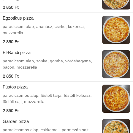
2 850 Ft
Egzotikus pizza
paradicsom alap, ananász, csirke, kukorica,
mozzarella
2 850 Ft
El-Bandi pizza
paradicsom alap, sonka, gomba, vöröshagyma,
bacon, mozzarella
2 850 Ft
Füstös pizza
paradicsomos alap, füstölt tarja, füstölt kolbász,
füstölt sajt, mozzarella
2 850 Ft
Garden pizza
paradicsomos alap, csirkemell, parmezán sajt,