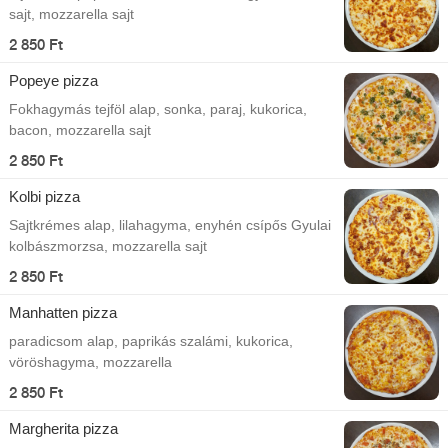
sajt, mozzarella sajt
2 850 Ft
Popeye pizza
Fokhagymás tejföl alap, sonka, paraj, kukorica,
bacon, mozzarella sajt
2 850 Ft
Kolbi pizza
Sajtkrémes alap, lilahagyma, enyhén csípős Gyulai
kolbászmorzsa, mozzarella sajt
2 850 Ft
Manhatten pizza
paradicsom alap, paprikás szalámi, kukorica,
vöröshagyma, mozzarella
2 850 Ft
Margherita pizza