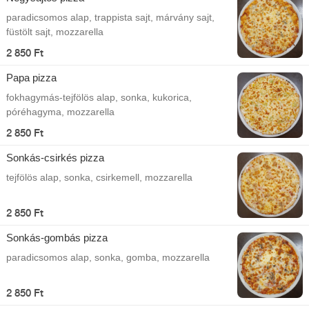
paradicsomos alap, trappista sajt, márvány sajt,
füstölt sajt, mozzarella
2 850 Ft
Papa pizza
fokhagymás-tejfölös alap, sonka, kukorica,
póréhagyma, mozzarella
2 850 Ft
Sonkás-csirkés pizza
tejfölös alap, sonka, csirkemell, mozzarella
2 850 Ft
Sonkás-gombás pizza
paradicsomos alap, sonka, gomba, mozzarella
2 850 Ft