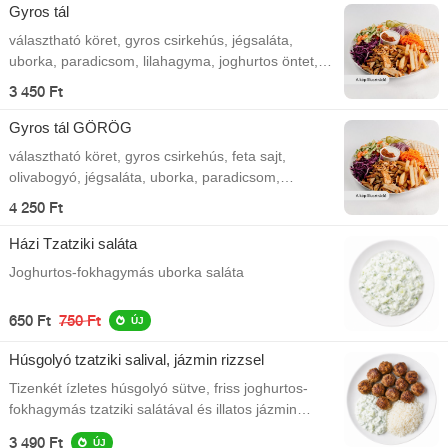
Gyros tál
választható köret, gyros csirkehús, jégsaláta,
uborka, paradicsom, lilahagyma, joghurtos öntet,
pita
3 450 Ft
Gyros tál GÖRÖG
választható köret, gyros csirkehús, feta sajt,
olivabogyó, jégsaláta, uborka, paradicsom,
lilahagyma, joghurtos öntet, pita
4 250 Ft
Házi Tzatziki saláta
Joghurtos-fokhagymás uborka saláta
650 Ft
750 Ft
ÚJ
Húsgolyó tzatziki salival, jázmin rizzsel
Tizenkét ízletes húsgolyó sütve, friss joghurtos-
fokhagymás tzatziki salátával és illatos jázmin
rizzsel tálalva.
3 490 Ft
ÚJ