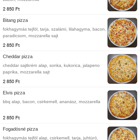
2 850 Ft
Bitang pizza
fokhagymás tejföl, tarja, szalámi, lilahagyma, bacon,
paradicsom, mozzarella sajt
2 850 Ft
Cheddar pizza
cheddar sajtkrém alap, sonka, kukorica, jalapeno
paprika, mozzarella sajt
2 850 Ft
Elvis pizza
bbq alap, bacon, csirkemell, ananász, mozzarella
2 850 Ft
Fogadósné pizza
fokhagymás tejföl alap, csirkemell, tarja, juhtúró,