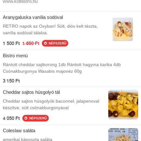
www.kolbistro.hu
Aranygaluska vanília sodóval
RETRO napok az Oxyban! Sült, diós kelt tészta,
vanília sodóval tálalva.
1 500 Ft
1 650 Ft
NÉPSZERŰ
Bistro menü
Rántott cheddar sajtkorong 1db Rántott hagyma karika 4db
Csónakburgonya Wasabis majonéz 60g
3 150 Ft
Cheddar sajtos húsgolyó tál
Cheddar sajtos húsgolyók baconnel, jalapenoval
készítve, sült csónakburgonyával
4 050 Ft
NÉPSZERŰ
Coleslaw saláta
amerikai káposzta saláta