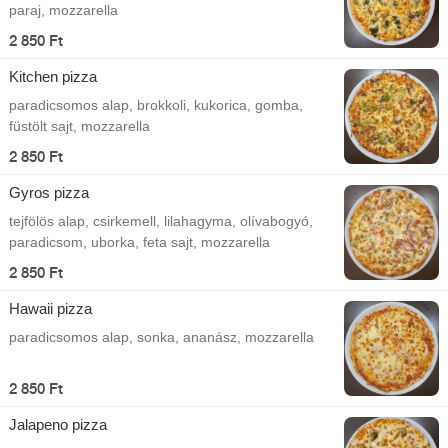
paraj, mozzarella
2 850 Ft
Kitchen pizza
paradicsomos alap, brokkoli, kukorica, gomba,
füstölt sajt, mozzarella
2 850 Ft
Gyros pizza
tejfölös alap, csirkemell, lilahagyma, olívabogyó,
paradicsom, uborka, feta sajt, mozzarella
2 850 Ft
Hawaii pizza
paradicsomos alap, sonka, ananász, mozzarella
2 850 Ft
Jalapeno pizza