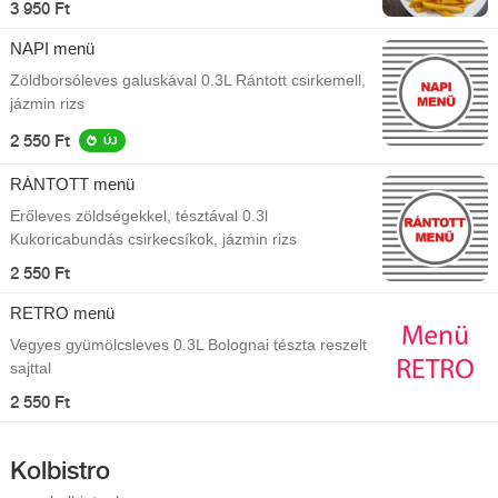
3 950 Ft
NAPI menü
Zöldborsóleves galuskával 0.3L Rántott csirkemell,
jázmin rizs
2 550 Ft
ÚJ
RÁNTOTT menü
Erőleves zöldségekkel, tésztával 0.3l
Kukoricabundás csirkecsíkok, jázmin rizs
2 550 Ft
RETRO menü
Vegyes gyümölcsleves 0.3L Bolognai tészta reszelt
sajttal
2 550 Ft
Kolbistro