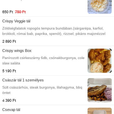
650 Ft
750 Ft
Crispy Veggie tál
Zöldségfalatok ropogós tempura bundában.(sárgarépa, karfiol,
brokkoli, római bab, paprika, spenót), rizzsel, pikáns majonézzel
2 890 Ft
Crispy wings Box
Panírozott csirkeszárny 6db, csónakburgonya, cole
slaw saláta
5 190 Ft
Császár tál 1 személyes
Sült császárhús, steak burgonya, lilahagyma, bbq
öntet
4 390 Ft
Csevap tál