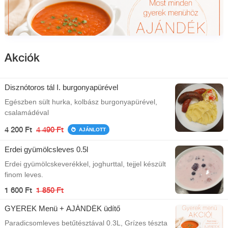
Akciók
Disznótoros tál I. burgonyapürével
Egészben sült hurka, kolbász burgonyapürével,
csalamádéval
4 200 Ft
4 490 Ft
AJÁNLOTT
Erdei gyümölcsleves 0.5l
Erdei gyümölcskeverékkel, joghurttal, tejjel készült
finom leves.
1 600 Ft
1 850 Ft
GYEREK Menü + AJÁNDÉK üdítő
Paradicsomleves betűtésztával 0.3L, Grízes tészta