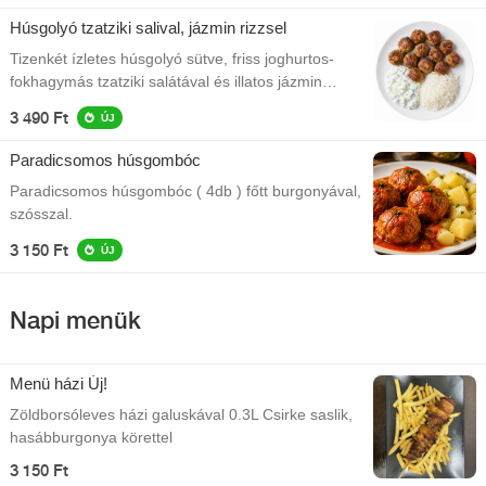
Húsgolyó tzatziki salival, jázmin rizzsel
Tizenkét ízletes húsgolyó sütve, friss joghurtos-
fokhagymás tzatziki salátával és illatos jázmin
rizzsel tálalva.
3 490 Ft
ÚJ
Paradicsomos húsgombóc
Paradicsomos húsgombóc ( 4db ) főtt burgonyával,
szósszal.
3 150 Ft
ÚJ
Napi menük
Menü házi Új!
Zöldborsóleves házi galuskával 0.3L Csirke saslik,
hasábburgonya körettel
3 150 Ft