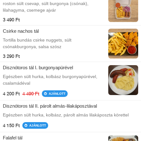
roston sült csevap, sült burgonya (csónak),
lilahagyma, csemege ajvár
3 490 Ft
Csirke nachos tál
Tortilla bundás csirke nuggets, sült
csónakburgonya, salsa szósz
3 290 Ft
Disznótoros tál I. burgonyapürével
Egészben sült hurka, kolbász burgonyapürével,
csalamádéval
4 200 Ft
4 490 Ft
AJÁNLOTT
Disznótoros tál II. párolt almás-lilakáposztával
Egészben sült hurka, kolbász, párolt almás lilakáposzta körettel
4 150 Ft
AJÁNLOTT
Falafel tál