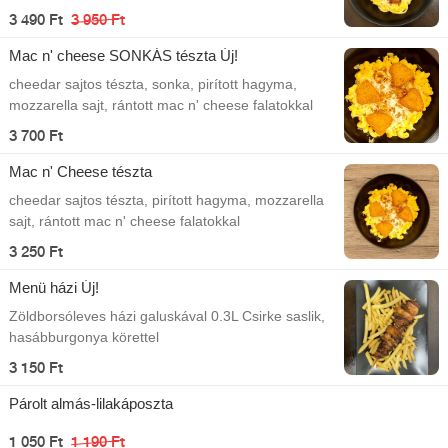
3 490 Ft
3 950 Ft
Mac n' cheese SONKÁS tészta Új!
cheedar sajtos tészta, sonka, pirított hagyma,
mozzarella sajt, rántott mac n' cheese falatokkal
3 700 Ft
Mac n' Cheese tészta
cheedar sajtos tészta, pirított hagyma, mozzarella
sajt, rántott mac n' cheese falatokkal
3 250 Ft
Menü házi Új!
Zöldborsóleves házi galuskával 0.3L Csirke saslik,
hasábburgonya körettel
3 150 Ft
Párolt almás-lilakáposzta
1 050 Ft
1 190 Ft