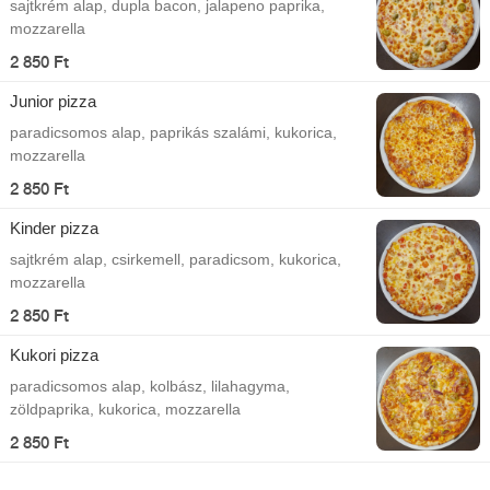
sajtkrém alap, dupla bacon, jalapeno paprika,
mozzarella
2 850 Ft
Junior pizza
paradicsomos alap, paprikás szalámi, kukorica,
mozzarella
2 850 Ft
Kinder pizza
sajtkrém alap, csirkemell, paradicsom, kukorica,
mozzarella
2 850 Ft
Kukori pizza
paradicsomos alap, kolbász, lilahagyma,
zöldpaprika, kukorica, mozzarella
2 850 Ft