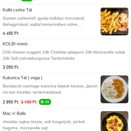
Kolbi csirke Tál
3szelet csirkemell, gyulai kolbász morzsával,
lilahagymával, sajttal kemencében sütve,
csónakburgonyával A Kolbistro kínálatából!
4 450 Ft
KOLBI menü
Chili cheese nuggets 2db Cheddar-jalapeno 2db Mozzarella rudak
2db Sült csónakburgonya Tartármártás
3 050 Ft
Kukorica Tál ( vega )
Bundázott csemege kukorica falatok kisütve, jázmin
rizi-bizi körettel, tartármártással.
2 950 Ft
3 150 Ft
ÚJ
Mac n' Balls
cheddar sajtos tészta, sült húsgolyók, pirított
hagyma, mozzarella sajt