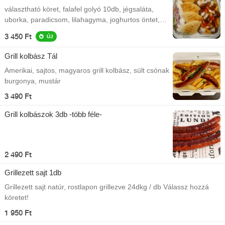
választható köret, falafel golyó 10db, jégsaláta,
uborka, paradicsom, lilahagyma, joghurtos öntet,
pita
3 450 Ft
ÚJ
Grill kolbász Tál
Amerikai, sajtos, magyaros grill kolbász, sült csónak
burgonya, mustár
3 490 Ft
Grill kolbászok 3db -több féle-
2 490 Ft
Grillezett sajt 1db
Grillezett sajt natúr, rostlapon grillezve 24dkg / db Válassz hozzá
köretet!
1 950 Ft