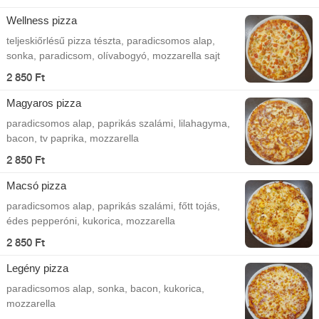
Wellness pizza
teljeskiőrlésű pizza tészta, paradicsomos alap,
sonka, paradicsom, olívabogyó, mozzarella sajt
2 850 Ft
Magyaros pizza
paradicsomos alap, paprikás szalámi, lilahagyma,
bacon, tv paprika, mozzarella
2 850 Ft
Macsó pizza
paradicsomos alap, paprikás szalámi, főtt tojás,
édes pepperóni, kukorica, mozzarella
2 850 Ft
Legény pizza
paradicsomos alap, sonka, bacon, kukorica,
mozzarella