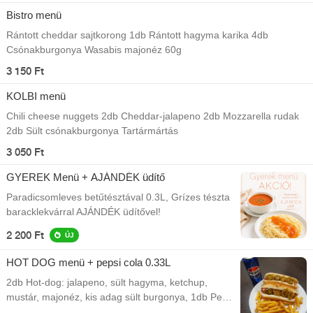
Bistro menü
Rántott cheddar sajtkorong 1db Rántott hagyma karika 4db
Csónakburgonya Wasabis majonéz 60g
3 150 Ft
KOLBI menü
Chili cheese nuggets 2db Cheddar-jalapeno 2db Mozzarella rudak
2db Sült csónakburgonya Tartármártás
3 050 Ft
GYEREK Menü + AJÁNDÉK üdítő
Paradicsomleves betűtésztával 0.3L, Grízes tészta
baracklekvárral AJÁNDÉK üdítővel!
2 200 Ft
ÚJ
HOT DOG menü + pepsi cola 0.33L
2db Hot-dog: jalapeno, sült hagyma, ketchup,
mustár, majonéz, kis adag sült burgonya, 1db Pepsi
termék üditő (0,33l)