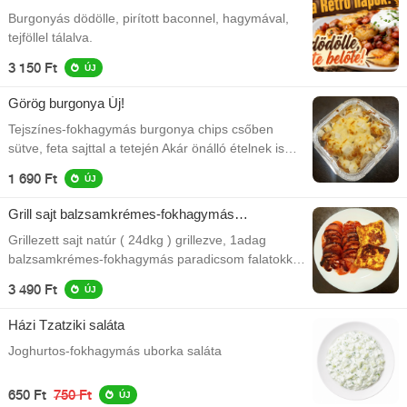
Burgonyás dödölle, pirított baconnel, hagymával,
tejföllel tálalva.
3 150 Ft
ÚJ
Görög burgonya Új!
Tejszínes-fokhagymás burgonya chips csőben
sütve, feta sajttal a tetején Akár önálló ételnek is
kiváló!
1 690 Ft
ÚJ
Grill sajt balzsamkrémes-fokhagymás
paradicsommal
Grillezett sajt natúr ( 24dkg ) grillezve, 1adag
balzsamkrémes-fokhagymás paradicsom falatokkal
tálalva
3 490 Ft
ÚJ
Házi Tzatziki saláta
Joghurtos-fokhagymás uborka saláta
650 Ft
750 Ft
ÚJ