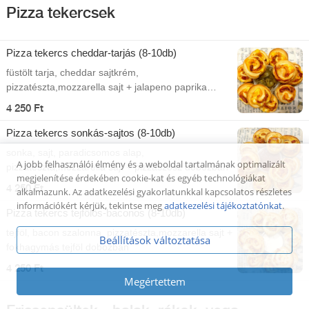
Pizza tekercsek
Pizza tekercs cheddar-tarjás (8-10db)
füstölt tarja, cheddar sajtkrém,
pizzatészta,mozzarella sajt + jalapeno paprika
dobozban
4 250 Ft
Pizza tekercs sonkás-sajtos (8-10db)
sonka, sajt, paradicsomos alap,
A jobb felhasználói élmény és a weboldal tartalmának optimalizált
pizzatészta,mozzarella sajt + pizzaszósz dobozban
megjelenítése érdekében cookie-kat és egyéb technológiákat
4 250 Ft
alkalmazunk. Az adatkezelési gyakorlatunkkal kapcsolatos részletes
információkért kérjük, tekintse meg
adatkezelési tájékoztatónkat
.
Pizza tekercs tejfölös-baconos (8-10db)
tejföl, bacon szalonna, pizzatészta,mozzarella sajt +
Beállítások változtatása
fokhagymás tejföl dobozban
4 250 Ft
Megértettem