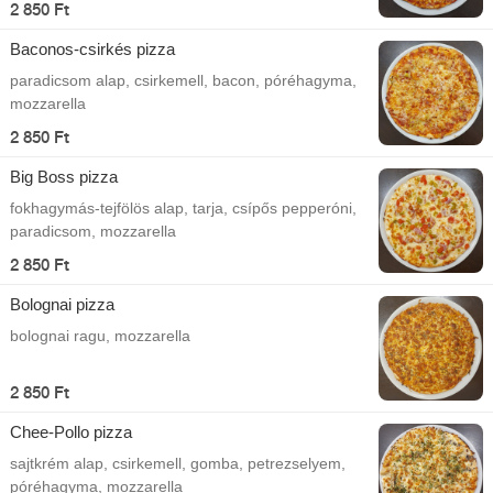
2 850 Ft
Baconos-csirkés pizza
paradicsom alap, csirkemell, bacon, póréhagyma,
mozzarella
2 850 Ft
Big Boss pizza
fokhagymás-tejfölös alap, tarja, csípős pepperóni,
paradicsom, mozzarella
2 850 Ft
Bolognai pizza
bolognai ragu, mozzarella
2 850 Ft
Chee-Pollo pizza
sajtkrém alap, csirkemell, gomba, petrezselyem,
póréhagyma, mozzarella