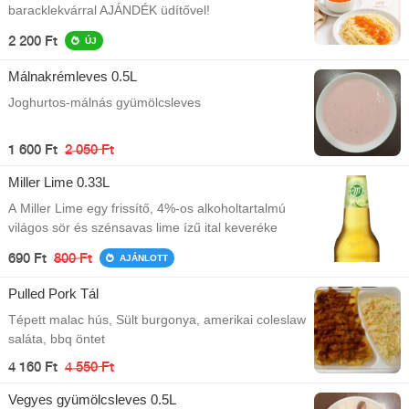
baracklekvárral AJÁNDÉK üdítővel!
2 200 Ft
ÚJ
Málnakrémleves 0.5L
Joghurtos-málnás gyümölcsleves
1 600 Ft
2 050 Ft
Miller Lime 0.33L
A Miller Lime egy frissítő, 4%-os alkoholtartalmú
világos sör és szénsavas lime ízű ital keveréke
690 Ft
800 Ft
AJÁNLOTT
Pulled Pork Tál
Tépett malac hús, Sült burgonya, amerikai coleslaw
saláta, bbq öntet
4 160 Ft
4 550 Ft
Vegyes gyümölcsleves 0.5L