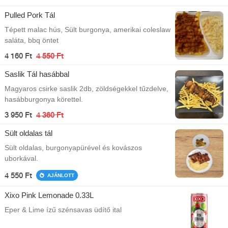
Pulled Pork Tál
Tépett malac hús, Sült burgonya, amerikai coleslaw
saláta, bbq öntet
4 160 Ft
4 550 Ft
Saslik Tál hasábbal
Magyaros csirke saslik 2db, zöldségekkel tűzdelve,
hasábburgonya körettel.
3 950 Ft
4 360 Ft
Sült oldalas tál
Sült oldalas, burgonyapürével és kovászos
uborkával.
4 550 Ft
AJÁNLOTT
Xixo Pink Lemonade 0.33L
Eper & Lime ízű szénsavas üdítő ital