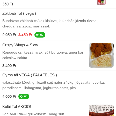
350 Ft
Zöldbab Tál ( vega )
Bundázott zöldbab csíkok kisütve, kukoricás jázmin rizzsel,
cheddar sajtszósz mártással.
2 950 Ft
3 150 Ft
ÚJ
Crispy Wings & Slaw
Ropogós csirkeszárnyak, sült burgonya, amerikai
coleslaw saláta
3 490 Ft
Gyros tál VEGA ( FALAFELES )
választható köret, grillezett sajt natúr 24dkg, jégsaláta, uborka,
paradicsom, lilahagyma, joghurtos öntet, pita
4 050 Ft
ÚJ
Kolbi Tál AKCIÓ!
2db AMERIKAI grillkolbász 1adag sült