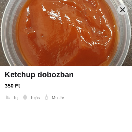
Ketchup dobozban
Nyitva: 10:00-21:00
Rendelés: 10:00-20:45
350 Ft
FRISSENSÜLTEK - HALAK, RÁKOK, VEGA
TEKERCSEK
LEVESEK
Tej
Tojás
Mustár