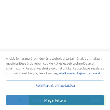
Pizza tekercsek
Pizza tekercs cheddar-tarjás (8-10db)
füstölt tarja, cheddar sajtkrém,
pizzatészta,mozzarella sajt + jalapeno paprika
dobozban
4 250 Ft
Pizza tekercs sonkás-sajtos (8-10db)
sonka, sajt, paradicsomos alap,
A jobb felhasználói élmény és a weboldal tartalmának optimalizált
pizzatészta,mozzarella sajt + pizzaszósz dobozban
megjelenítése érdekében cookie-kat és egyéb technológiákat
4 250 Ft
alkalmazunk. Az adatkezelési gyakorlatunkkal kapcsolatos részletes
információkért kérjük, tekintse meg
adatkezelési tájékoztatónkat
.
Pizza tekercs tejfölös-baconos (8-10db)
tejföl, bacon szalonna, pizzatészta,mozzarella sajt +
Beállítások változtatása
fokhagymás tejföl dobozban
4 250 Ft
Megértettem
1
Hozzáadás
350
Ft