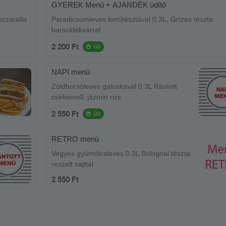
GYEREK Menü + AJÁNDÉK üdítő
zzarella
Paradicsomleves betűtésztával 0.3L, Grízes tészta
baracklekvárral
2 200 Ft
ÚJ
NAPI menü
Zöldborsóleves galuskával 0.3L Rántott
csirkemell, jázmin rizs
2 550 Ft
ÚJ
RETRO menü
Vegyes gyümölcsleves 0.3L Bolognai tészta
reszelt sajttal
2 550 Ft