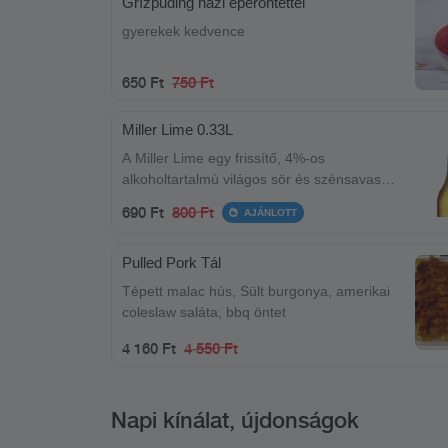
Grízpuding házi eperöntettel
gyerekek kedvence
650 Ft
750 Ft
Miller Lime 0.33L
A Miller Lime egy frissítő, 4%-os
alkoholtartalmú világos sör és szénsavas
lime ízű ital keveréke
690 Ft
800 Ft
AJÁNLOTT
Pulled Pork Tál
Tépett malac hús, Sült burgonya, amerikai
coleslaw saláta, bbq öntet
4 160 Ft
4 550 Ft
Napi kínálat, újdonságok