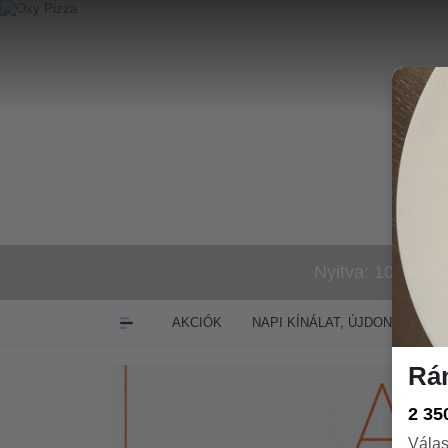
Nyitva: 10:00-21
AKCIÓK
NAPI KÍNÁLAT, ÚJDONSÁGOK
Rán
2 35
Válas