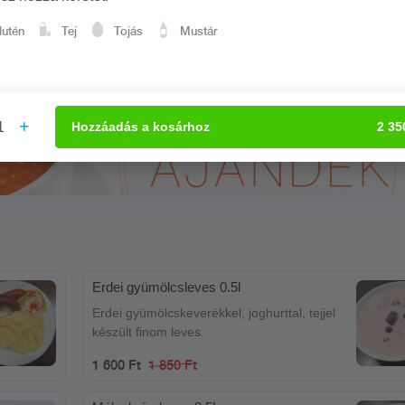
lutén
Tej
Tojás
Mustár
1
Hozzáadás
a kosárhoz
2 35
Erdei gyümölcsleves 0.5l
Erdei gyümölcskeverékkel, joghurttal, tejjel
készült finom leves.
1 600 Ft
1 850 Ft