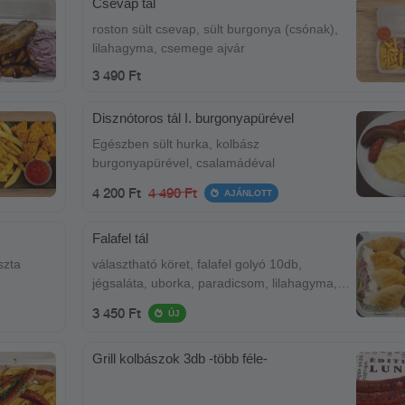
Csevap tál
roston sült csevap, sült burgonya (csónak),
lilahagyma, csemege ajvár
3 490 Ft
Disznótoros tál I. burgonyapürével
Egészben sült hurka, kolbász
burgonyapürével, csalamádéval
4 200 Ft
4 490 Ft
AJÁNLOTT
Falafel tál
szta
választható köret, falafel golyó 10db,
jégsaláta, uborka, paradicsom, lilahagyma,
joghurtos öntet, pita
3 450 Ft
ÚJ
Grill kolbászok 3db -több féle-