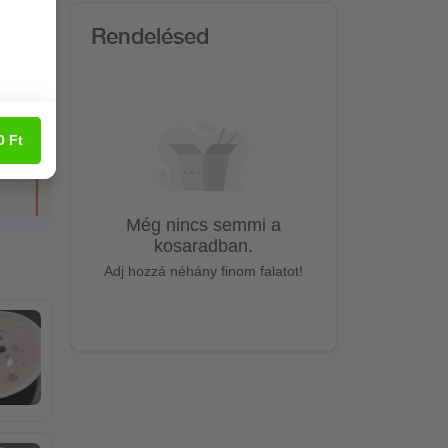
Rendelésed
0
Ft
Még nincs semmi a
kosaradban.
Adj hozzá néhány finom falatot!