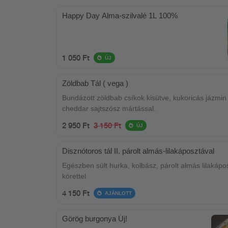
Happy Day Alma-szilvalé 1L 100%
1 050 Ft
ÚJ
Zöldbab Tál ( vega )
Bundázott zöldbab csíkok kisütve, kukoricás jázmin 
cheddar sajtszósz mártással.
2 950 Ft
3 150 Ft
ÚJ
Disznótoros tál II. párolt almás-lilakáposztával
Egészben sült hurka, kolbász, párolt almás lilakápo
körettel
4 150 Ft
AJÁNLOTT
Görög burgonya Új!