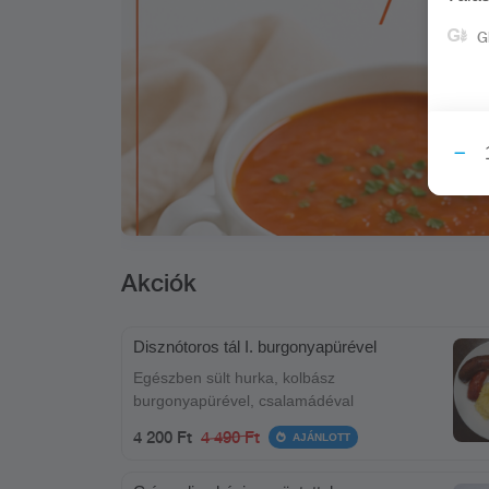
G
Akciók
Disznótoros tál I. burgonyapürével
Egészben sült hurka, kolbász
burgonyapürével, csalamádéval
4 200 Ft
4 490 Ft
AJÁNLOTT