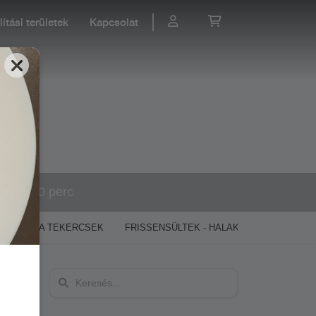
lítási területek
Kapcsolat
60-90 perc
PIZZA TEKERCSEK
FRISSENSÜLTEK - HALAK, RÁKOK, VEGA