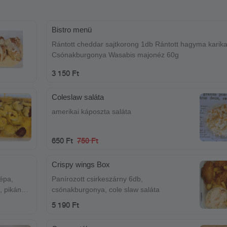
Bistro menü
Rántott cheddar sajtkorong 1db Rántott hagyma karik
Csónakburgonya Wasabis majonéz 60g
3 150 Ft
Coleslaw saláta
amerikai káposzta saláta
650 Ft
750 Ft
Crispy wings Box
épa,
Panírozott csirkeszárny 6db,
l, pikáns
csónakburgonya, cole slaw saláta
5 190 Ft