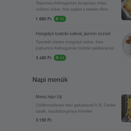
Tejszínes-fokhagymás burgonya chips
csőben sütve, feta sajttal a tetején Akár
önálló ételnek is kiváló!
1 690 Ft
ÚJ
Húsgolyó tzatziki salival, jázmin rizzsel
Tizenkét ízletes húsgolyó sütve, friss
joghurtos-fokhagymás tzatziki salátával és
illatos jázmin rizzsel tálalva.
3 490 Ft
ÚJ
Napi menük
Menü házi Új!
Zöldborsóleves házi galuskával 0.3L Csirke
saslik, hasábburgonya körettel
3 150 Ft