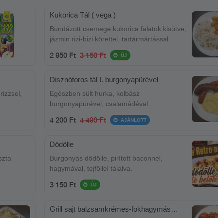
Kukorica Tál ( vega )
Bundázott csemege kukorica falatok kisütve,
jázmin rizi-bizi körettel, tartármártással.
2 950 Ft
3 150 Ft
ÚJ
Disznótoros tál I. burgonyapürével
rizzsel,
Egészben sült hurka, kolbász
burgonyapürével, csalamádéval
4 200 Ft
4 490 Ft
AJÁNLOTT
Dödölle
szta
Burgonyás dödölle, pirított baconnel,
hagymával, tejföllel tálalva.
3 150 Ft
ÚJ
Grill sajt balzsamkrémes-fokhagymás
paradicsommal