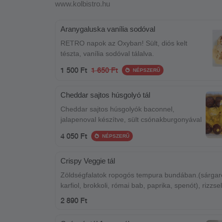
www.kolbistro.hu
Aranygaluska vanília sodóval
RETRO napok az Oxyban! Sült, diós kelt
tészta, vanília sodóval tálalva.
1 500 Ft
1 650 Ft
NÉPSZERŰ
Cheddar sajtos húsgolyó tál
Cheddar sajtos húsgolyók baconnel,
jalapenoval készítve, sült csónakburgonyával
4 050 Ft
NÉPSZERŰ
Crispy Veggie tál
Zöldségfalatok ropogós tempura bundában.(sárgar
karfiol, brokkoli, római bab, paprika, spenót), rizzse
majonézzel
2 890 Ft