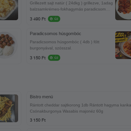
Grillezett sajt natúr ( 24dkg ) grillezve, 1adag
balzsamkrémes-fokhagymás paradicsom
falatokkal tálalva
3 490 Ft
ÚJ
Paradicsomos húsgombóc
Paradicsomos húsgombóc ( 4db ) főtt
burgonyával, szósszal.
3 150 Ft
ÚJ
Bistro menü
Rántott cheddar sajtkorong 1db Rántott hagyma karik
Csónakburgonya Wasabis majonéz 60g
3 150 Ft