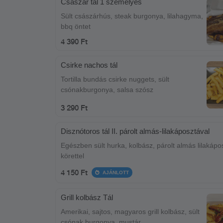
Császár tál 1 személyes
Sült császárhús, steak burgonya, lilahagyma,
bbq öntet
4 390 Ft
Csirke nachos tál
Tortilla bundás csirke nuggets, sült
csónakburgonya, salsa szósz
3 290 Ft
Disznótoros tál II. párolt almás-lilakáposztával
Egészben sült hurka, kolbász, párolt almás lilakápo
körettel
4 150 Ft
AJÁNLOTT
Grill kolbász Tál
Amerikai, sajtos, magyaros grill kolbász, sült
csónak burgonya, mustár