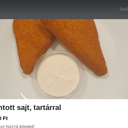
Szál
:00
Rendelés: 10:00-20:45
+36 20 355 1555
KOLBISTRO
NAPI MENÜK
PIZZÁK PRÉMIUM 🍕
PIZZÁK
tott sajt, tartárral
0 Ft
sz hozzá köretet!