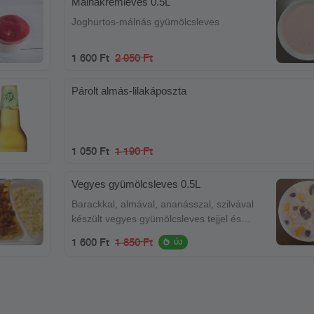
Málnakrémleves 0.5L
Joghurtos-málnás gyümölcsleves
1 600 Ft
2 050 Ft
Párolt almás-lilakáposzta
1 050 Ft
1 190 Ft
Vegyes gyümölcsleves 0.5L
Barackkal, almával, ananásszal, szilvával
készült vegyes gyümölcsleves tejjel és
joghurttal.
1 600 Ft
1 850 Ft
ÚJ