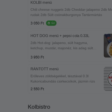
KOLBI menü
Chili cheese nuggets 2db Cheddar-jalapeno 2db Mo
rudak 2db Sült csónakburgonya Tartármártás
3 050 Ft
ÚJ
HOT DOG menü + pepsi cola 0.33L
2db Hot-dog: jalapeno, sült hagyma,
ketchup, mustár, majonéz, kis adag sült
burgonya, 1db Pepsi termék üditő (0,33l)
3 950 Ft
RÁNTOTT menü
Erőleves zöldségekkel, tésztával 0.3l
Kukoricabundás csirkecsíkok, jázmin rizs
2 550 Ft
Kolbistro