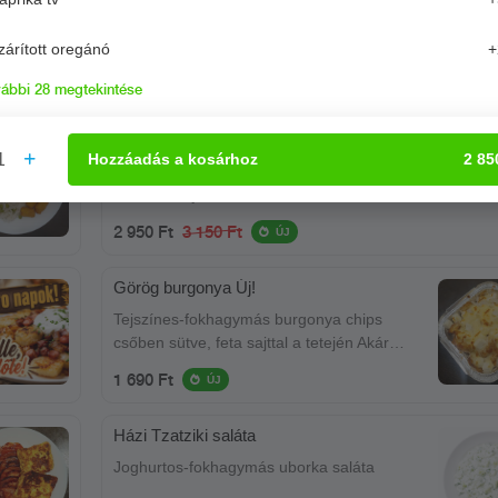
zárított oregánó
+
ábbi 28 megtekintése
Zöldbab Tál ( vega )
1
Hozzáadás
a kosárhoz
2 85
Bundázott zöldbab csíkok kisütve, kukoricás jázmin rizz
cheddar sajtszósz mártással.
2 950 Ft
3 150 Ft
ÚJ
Görög burgonya Új!
Tejszínes-fokhagymás burgonya chips
csőben sütve, feta sajttal a tetején Akár
önálló ételnek is kiváló!
1 690 Ft
ÚJ
Házi Tzatziki saláta
Joghurtos-fokhagymás uborka saláta