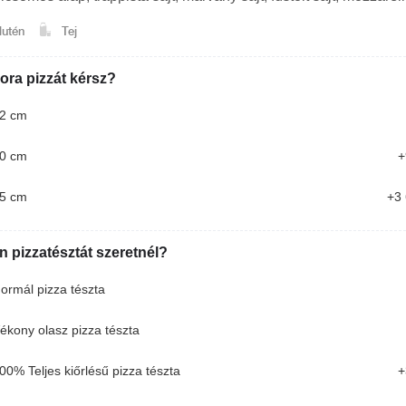
lutén
Tej
ra pizzát kérsz?
2 cm
0 cm
+
5 cm
+3 
n pizzatésztát szeretnél?
ormál pizza tészta
ékony olasz pizza tészta
Erdei gyümölcsleves 0.5l
00% Teljes kiőrlésű pizza tészta
+
Erdei gyümölcskeverékkel, joghurttal, tejjel