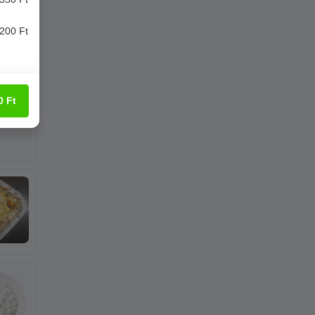
200 Ft
0
Ft
sel,