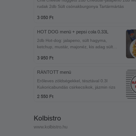
rudak 2db Sült csónakburgonya Tartármártás
3 050 Ft
HOT DOG menü + pepsi cola 0.33L
2db Hot-dog: jalapeno, sült hagyma,
ketchup, mustár, majonéz, kis adag sült
burgonya, 1db Pepsi termék üditő (0,33l)
3 950 Ft
RÁNTOTT menü
Erőleves zöldségekkel, tésztával 0.3l
Kukoricabundás csirkecsíkok, jázmin rizs
2 550 Ft
Kolbistro
www.kolbistro.hu