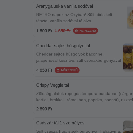
Aranygaluska vanília sodóval
RETRO napok az Oxyban! Sült, diós kelt
tészta, vanília sodóval tálalva.
1 500 Ft
1 650 Ft
NÉPSZERŰ
Cheddar sajtos húsgolyó tál
Cheddar sajtos húsgolyók baconnel,
jalapenoval készítve, sült csónakburgonyával
4 050 Ft
NÉPSZERŰ
Crispy Veggie tál
Zöldségfalatok ropogós tempura bundában.(sárgar
karfiol, brokkoli, római bab, paprika, spenót), rizzse
majonézzel
2 890 Ft
Császár tál 1 személyes
Sült császárhús, steak burgonya, lilahagyma,