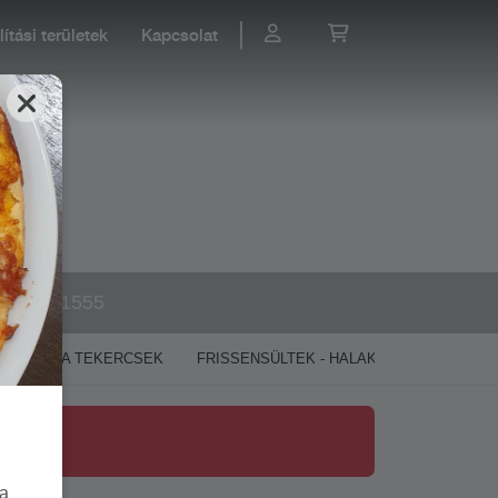
lítási területek
Kapcsolat
20 355 1555
PIZZA TEKERCSEK
FRISSENSÜLTEK - HALAK, RÁKOK, VEGA
la