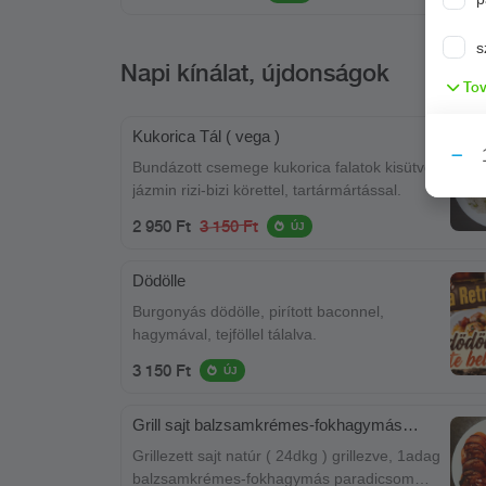
s
Napi kínálat, újdonságok
Tov
Kukorica Tál ( vega )
Bundázott csemege kukorica falatok kisütve,
jázmin rizi-bizi körettel, tartármártással.
2 950 Ft
3 150 Ft
ÚJ
Dödölle
Burgonyás dödölle, pirított baconnel,
hagymával, tejföllel tálalva.
3 150 Ft
ÚJ
Grill sajt balzsamkrémes-fokhagymás
paradicsommal
Grillezett sajt natúr ( 24dkg ) grillezve, 1adag
balzsamkrémes-fokhagymás paradicsom