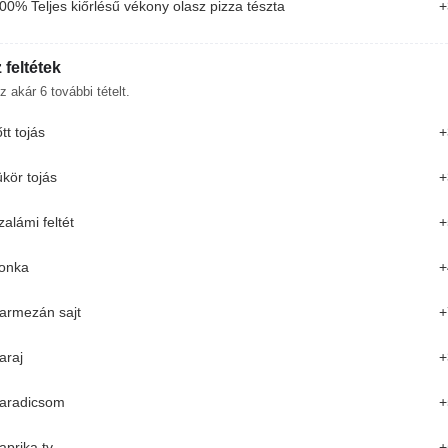
00% Teljes kiőrlésű vékony olasz pizza tészta
+
készült finom leves.
1 600 Ft
1 850 Ft
 feltétek
Málnakrémleves 0.5L
z akár
6
további tételt.
Joghurtos-málnás gyümölcsleves
őtt tojás
+
1 600 Ft
2 050 Ft
ükör tojás
+
zalámi feltét
+
Pulled Pork Tál
Tépett malac hús, Sült burgonya, amerikai
onka
+
coleslaw saláta, bbq öntet
4 160 Ft
4 550 Ft
armezán sajt
+
araj
+
aradicsom
+
aprika tv
+