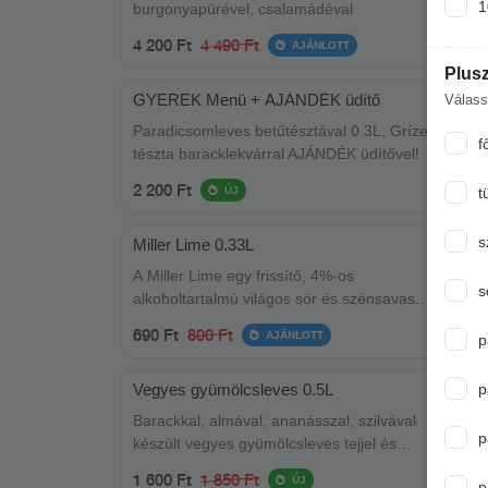
1
burgonyapürével, csalamádéval
4 200 Ft
4 490 Ft
AJÁNLOTT
Plusz
GYEREK Menü + AJÁNDÉK üdítő
Válass
Paradicsomleves betűtésztával 0.3L, Grízes
f
tészta baracklekvárral AJÁNDÉK üdítővel!
2 200 Ft
ÚJ
t
s
Miller Lime 0.33L
A Miller Lime egy frissítő, 4%-os
s
alkoholtartalmú világos sör és szénsavas
lime ízű ital keveréke
690 Ft
800 Ft
AJÁNLOTT
p
Vegyes gyümölcsleves 0.5L
p
Barackkal, almával, ananásszal, szilvával
p
készült vegyes gyümölcsleves tejjel és
joghurttal.
1 600 Ft
1 850 Ft
ÚJ
p