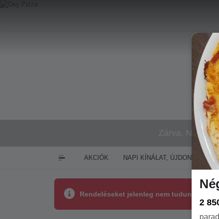
Zárva. Nyitás:
AKCIÓK
NAPI KÍNÁLAT, ÚJDONSÁGOK
Nég
Rendeléseket jelenleg nem tudunk fogadn
2 85
parad