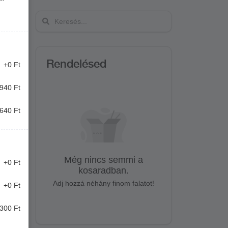
Rendelésed
+0 Ft
940 Ft
640 Ft
Még nincs semmi a
+0 Ft
kosaradban.
Adj hozzá néhány finom falatot!
+0 Ft
300 Ft