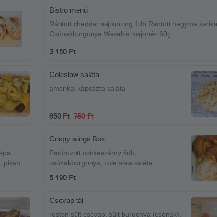
Bistro menü
Rántott cheddar sajtkorong 1db Rántott hagyma karik
Csónakburgonya Wasabis majonéz 60g
3 150 Ft
Coleslaw saláta
amerikai káposzta saláta
650 Ft
750 Ft
Crispy wings Box
épa,
Panírozott csirkeszárny 6db,
l, pikáns
csónakburgonya, cole slaw saláta
5 190 Ft
Csevap tál
roston sült csevap, sült burgonya (csónak),