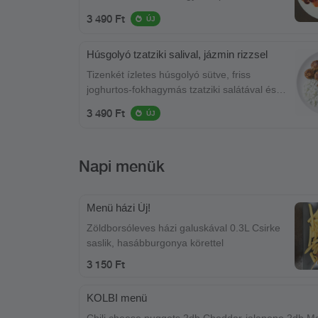
falatokkal tálalva
3 490 Ft
ÚJ
Húsgolyó tzatziki salival, jázmin rizzsel
Tizenkét ízletes húsgolyó sütve, friss
joghurtos-fokhagymás tzatziki salátával és
illatos jázmin rizzsel tálalva.
3 490 Ft
ÚJ
Napi menük
Menü házi Új!
Zöldborsóleves házi galuskával 0.3L Csirke
saslik, hasábburgonya körettel
3 150 Ft
KOLBI menü
Chili cheese nuggets 2db Cheddar-jalapeno 2db Mo