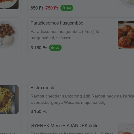
650 Ft
750 Ft
ÚJ
Paradicsomos húsgombóc
Paradicsomos húsgombóc ( 4db ) főtt
burgonyával, szósszal.
3 150 Ft
ÚJ
Bistro menü
Rántott cheddar sajtkorong 1db Rántott hagyma karik
Csónakburgonya Wasabis majonéz 60g
3 150 Ft
GYEREK Menü + AJÁNDÉK üdítő
zzarella
Paradicsomleves betűtésztával 0.3L, Grízes