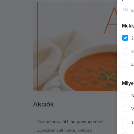
G
Mekko
2
3
4
Milye
N
Akciók
V
Disznótoros tál I. burgonyapürével
1
Egészben sült hurka, kolbász