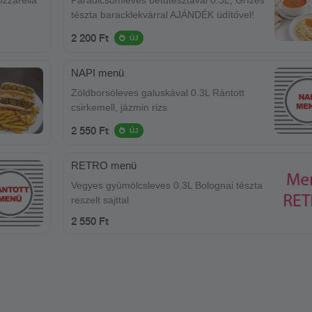
tészta baracklekvárral AJÁNDÉK üdítővel!
2 200 Ft
ÚJ
NAPI menü
Zöldborsóleves galuskával 0.3L Rántott
csirkemell, jázmin rizs
2 550 Ft
ÚJ
RETRO menü
Vegyes gyümölcsleves 0.3L Bolognai tészta
reszelt sajttal
2 550 Ft