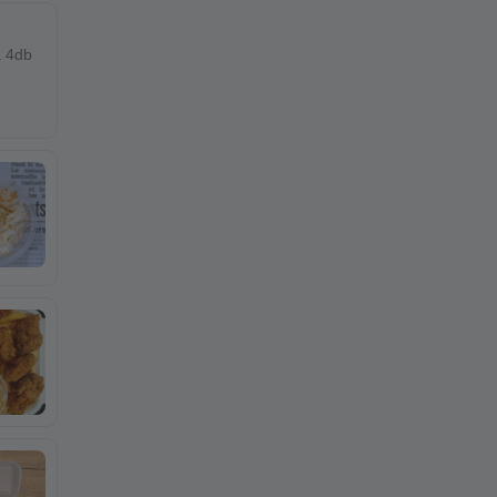
a 4db