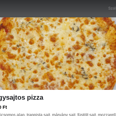
Szál
 Ma 10:00
Rendelés: Zárva. Nyitás: Ma 10:00
+36 
KOLBISTRO
NAPI MENÜK
PIZZÁK PRÉMIUM 🍕
PIZZÁK
ysajtos pizza
i, a konyhánk most zárva. Nyitás: Ma 10:00
0 Ft
icsomos alap, trappista sajt, márvány sajt, füstölt sajt, mozzarel