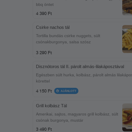
bbq öntet
4 390 Ft
Csirke nachos tál
Tortilla bundás csirke nuggets, sült
csónakburgonya, salsa szósz
3 290 Ft
Disznótoros tál II. párolt almás-lilakáposztával
Egészben sült hurka, kolbász, párolt almás lilakápo
körettel
4 150 Ft
AJÁNLOTT
Grill kolbász Tál
Amerikai, sajtos, magyaros grill kolbász, sült
csónak burgonya, mustár
3 490 Ft