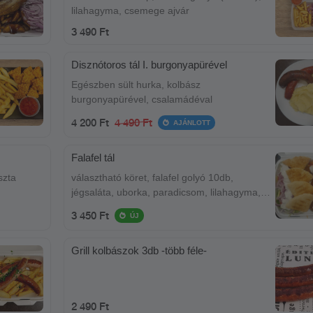
lilahagyma, csemege ajvár
3 490 Ft
Disznótoros tál I. burgonyapürével
Egészben sült hurka, kolbász
burgonyapürével, csalamádéval
4 200 Ft
4 490 Ft
AJÁNLOTT
Falafel tál
szta
választható köret, falafel golyó 10db,
jégsaláta, uborka, paradicsom, lilahagyma,
joghurtos öntet, pita
3 450 Ft
ÚJ
Grill kolbászok 3db -több féle-
2 490 Ft