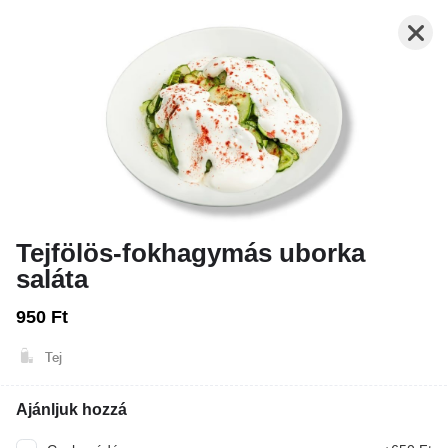
Tejfölös-fokhagymás uborka
saláta
Nyitva: 10:00-21:00
Rendelés: 10:00-20:45
950 Ft
FRISSENSÜLTEK - HALAK, RÁKOK, VEGA
TEKERCSEK
LEVESEK
Tej
Ajánljuk hozzá