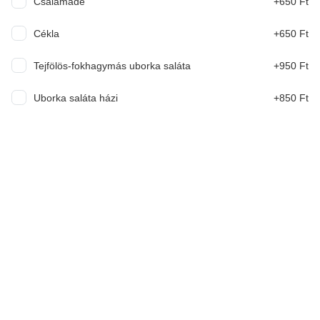
Csalamádé
+650 Ft
Cékla
+650 Ft
Tejfölös-fokhagymás uborka saláta
+950 Ft
Akciók
Uborka saláta házi
+850 Ft
Disznótoros tál I. burgonyapürével
Egészben sült hurka, kolbász burgonyapürével,
csalamádéval
4 200 Ft
4 490 Ft
AJÁNLOTT
Erdei gyümölcsleves 0.5l
Erdei gyümölcskeverékkel, joghurttal, tejjel készült
finom leves.
1 600 Ft
1 850 Ft
GYEREK Menü + AJÁNDÉK üdítő
Paradicsomleves betűtésztával 0.3L, Grízes tészta