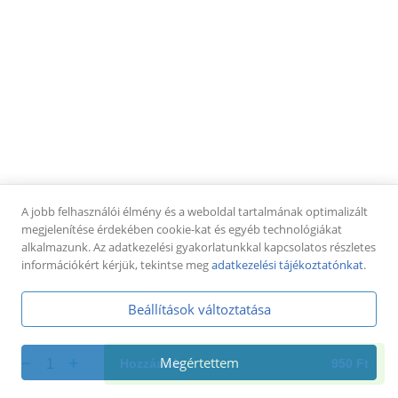
Pizza tekercsek
Pizza tekercs cheddar-tarjás (8-10db)
füstölt tarja, cheddar sajtkrém,
pizzatészta,mozzarella sajt + jalapeno paprika
dobozban
4 250 Ft
Pizza tekercs sonkás-sajtos (8-10db)
sonka, sajt, paradicsomos alap,
A jobb felhasználói élmény és a weboldal tartalmának optimalizált
pizzatészta,mozzarella sajt + pizzaszósz dobozban
megjelenítése érdekében cookie-kat és egyéb technológiákat
4 250 Ft
alkalmazunk. Az adatkezelési gyakorlatunkkal kapcsolatos részletes
információkért kérjük, tekintse meg
adatkezelési tájékoztatónkat
.
Pizza tekercs tejfölös-baconos (8-10db)
tejföl, bacon szalonna, pizzatészta,mozzarella sajt +
Beállítások változtatása
fokhagymás tejföl dobozban
4 250 Ft
Megértettem
1
Hozzáadás
950
Ft