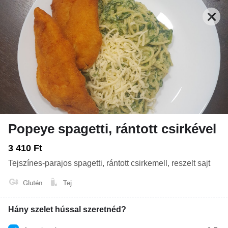
Popeye spagetti, rántott csirkével
Nyitva: 10:00-21:00
Rendelés: 10:00-20:45
3 410 Ft
Tejszínes-parajos spagetti, rántott csirkemell, reszelt sajt
FRISSENSÜLTEK - HALAK, RÁKOK, VEGA
TEKERCSEK
LEVESEK
Glutén
Tej
Hány szelet hússal szeretnéd?