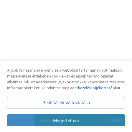
Pizza tekercsek
Pizza tekercs cheddar-tarjás (8-10db)
füstölt tarja, cheddar sajtkrém,
pizzatészta,mozzarella sajt + jalapeno paprika
dobozban
4 250 Ft
Pizza tekercs sonkás-sajtos (8-10db)
sonka, sajt, paradicsomos alap,
A jobb felhasználói élmény és a weboldal tartalmának optimalizált
pizzatészta,mozzarella sajt + pizzaszósz dobozban
megjelenítése érdekében cookie-kat és egyéb technológiákat
4 250 Ft
alkalmazunk. Az adatkezelési gyakorlatunkkal kapcsolatos részletes
információkért kérjük, tekintse meg
adatkezelési tájékoztatónkat
.
Pizza tekercs tejfölös-baconos (8-10db)
tejföl, bacon szalonna, pizzatészta,mozzarella sajt +
Beállítások változtatása
fokhagymás tejföl dobozban
4 250 Ft
Megértettem
1
Hozzáadás
3 410
Ft