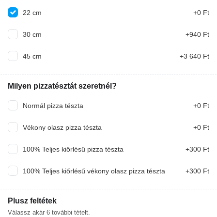
22 cm
+0 Ft
30 cm
+940 Ft
Akciók
45 cm
+3 640 Ft
Disznótoros tál I. burgonyapürével
Milyen pizzatésztát szeretnél?
Egészben sült hurka, kolbász burgonyapürével,
Normál pizza tészta
+0 Ft
csalamádéval
4 200 Ft
4 490 Ft
AJÁNLOTT
Vékony olasz pizza tészta
+0 Ft
Erdei gyümölcsleves 0.5l
100% Teljes kiőrlésű pizza tészta
+300 Ft
Erdei gyümölcskeverékkel, joghurttal, tejjel készült
finom leves.
100% Teljes kiőrlésű vékony olasz pizza tészta
+300 Ft
1 600 Ft
1 850 Ft
GYEREK Menü + AJÁNDÉK üdítő
Plusz feltétek
Paradicsomleves betűtésztával 0.3L, Grízes tészta
Válassz akár
6
további tételt.