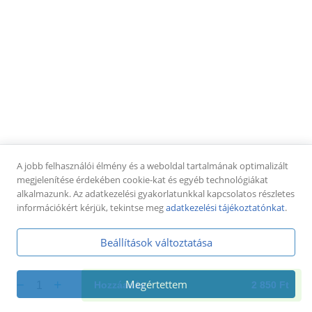
Pizza tekercsek
Pizza tekercs cheddar-tarjás (8-10db)
füstölt tarja, cheddar sajtkrém,
pizzatészta,mozzarella sajt + jalapeno paprika
dobozban
4 250 Ft
Pizza tekercs sonkás-sajtos (8-10db)
sonka, sajt, paradicsomos alap,
A jobb felhasználói élmény és a weboldal tartalmának optimalizált
pizzatészta,mozzarella sajt + pizzaszósz dobozban
megjelenítése érdekében cookie-kat és egyéb technológiákat
4 250 Ft
alkalmazunk. Az adatkezelési gyakorlatunkkal kapcsolatos részletes
információkért kérjük, tekintse meg
adatkezelési tájékoztatónkat
.
Pizza tekercs tejfölös-baconos (8-10db)
tejföl, bacon szalonna, pizzatészta,mozzarella sajt +
Beállítások változtatása
fokhagymás tejföl dobozban
4 250 Ft
Megértettem
1
Hozzáadás
2 850
Ft