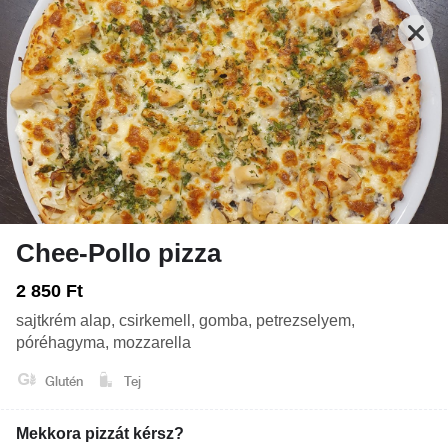
Chee-Pollo pizza
Nyitva: 10:00-21:00
Rendelés: 10:00-20:45
2 850 Ft
sajtkrém alap, csirkemell, gomba, petrezselyem,
FRISSENSÜLTEK - HALAK, RÁKOK, VEGA
TEKERCSEK
LEVESEK
póréhagyma, mozzarella
Glutén
Tej
Mekkora pizzát kérsz?