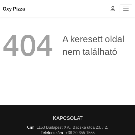
Oxy Pizza
404
A keresett oldal
nem található
KAPCSOLAT
Cím:
1153 Budapest XV., Bácska utca 23. / 2.
Telefonszám:
+36 20 355 1555