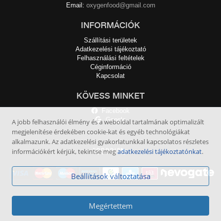
Email:
oxygenfood@gmail.com
INFORMÁCIÓK
Szállítási területek
Adatkezelési tájékoztató
Felhasználási feltételek
Céginformáció
Kapcsolat
KÖVESS MINKET
Facebook
Google
A jobb felhasználói élmény és a weboldal tartalmának optimalizált
megjelenítése érdekében cookie-kat és egyéb technológiákat
alkalmazunk. Az adatkezelési gyakorlatunkkal kapcsolatos részletes
információkért kérjük, tekintse meg
adatkezelési tájékoztatónkat
.
Beállítások változtatása
Megértettem