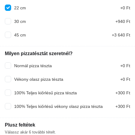
22 cm
+0 Ft
30 cm
+940 Ft
Akciók
45 cm
+3 640 Ft
Disznótoros tál I. burgonyapürével
Milyen pizzatésztát szeretnél?
Egészben sült hurka, kolbász burgonyapürével,
Normál pizza tészta
+0 Ft
csalamádéval
4 200 Ft
4 490 Ft
AJÁNLOTT
Vékony olasz pizza tészta
+0 Ft
Erdei gyümölcsleves 0.5l
100% Teljes kiőrlésű pizza tészta
+300 Ft
Erdei gyümölcskeverékkel, joghurttal, tejjel készült
finom leves.
100% Teljes kiőrlésű vékony olasz pizza tészta
+300 Ft
1 600 Ft
1 850 Ft
GYEREK Menü + AJÁNDÉK üdítő
Plusz feltétek
Paradicsomleves betűtésztával 0.3L, Grízes tészta
Válassz akár
6
további tételt.