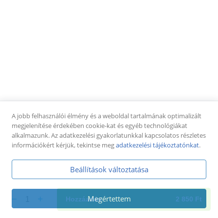
Pizza tekercsek
Pizza tekercs cheddar-tarjás (8-10db)
füstölt tarja, cheddar sajtkrém,
pizzatészta,mozzarella sajt + jalapeno paprika
dobozban
4 250 Ft
Pizza tekercs sonkás-sajtos (8-10db)
sonka, sajt, paradicsomos alap,
A jobb felhasználói élmény és a weboldal tartalmának optimalizált
pizzatészta,mozzarella sajt + pizzaszósz dobozban
megjelenítése érdekében cookie-kat és egyéb technológiákat
4 250 Ft
alkalmazunk. Az adatkezelési gyakorlatunkkal kapcsolatos részletes
információkért kérjük, tekintse meg
adatkezelési tájékoztatónkat
.
Pizza tekercs tejfölös-baconos (8-10db)
tejföl, bacon szalonna, pizzatészta,mozzarella sajt +
Beállítások változtatása
fokhagymás tejföl dobozban
4 250 Ft
Megértettem
1
Hozzáadás
2 850
Ft