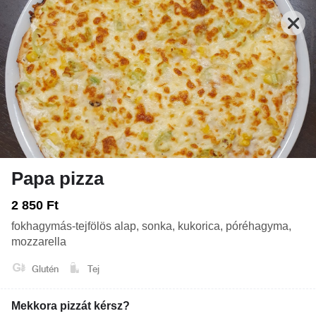
Papa pizza
Nyitva: 10:00-21:00
Rendelés: 10:00-20:45
2 850 Ft
fokhagymás-tejfölös alap, sonka, kukorica, póréhagyma,
FRISSENSÜLTEK - HALAK, RÁKOK, VEGA
TEKERCSEK
LEVESEK
mozzarella
Glutén
Tej
Mekkora pizzát kérsz?