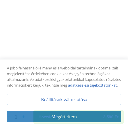
Pizza tekercsek
Pizza tekercs cheddar-tarjás (8-10db)
füstölt tarja, cheddar sajtkrém,
pizzatészta,mozzarella sajt + jalapeno paprika
dobozban
4 250 Ft
Pizza tekercs sonkás-sajtos (8-10db)
sonka, sajt, paradicsomos alap,
A jobb felhasználói élmény és a weboldal tartalmának optimalizált
pizzatészta,mozzarella sajt + pizzaszósz dobozban
megjelenítése érdekében cookie-kat és egyéb technológiákat
4 250 Ft
alkalmazunk. Az adatkezelési gyakorlatunkkal kapcsolatos részletes
információkért kérjük, tekintse meg
adatkezelési tájékoztatónkat
.
Pizza tekercs tejfölös-baconos (8-10db)
tejföl, bacon szalonna, pizzatészta,mozzarella sajt +
Beállítások változtatása
fokhagymás tejföl dobozban
4 250 Ft
Megértettem
1
Hozzáadás
2 590
Ft