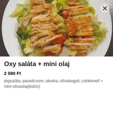
Oxy saláta + mini olaj
Nyitva: 10:00-21:00
Rendelés: 10:00-20:45
2 590 Ft
jégsaláta, paradicsom, uborka, olívabogyó, csirkemell +
FRISSENSÜLTEK - HALAK, RÁKOK, VEGA
TEKERCSEK
LEVESEK
mini olivaolaj(külön)