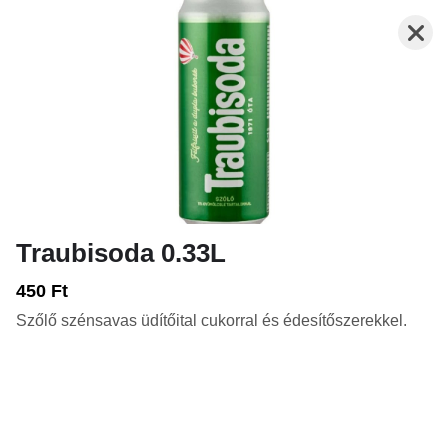
Traubisoda 0.33L
Nyitva: 10:00-21:00
Rendelés: 10:00-20:45
450 Ft
Szőlő szénsavas üdítőital cukorral és édesítőszerekkel.
FRISSENSÜLTEK - HALAK, RÁKOK, VEGA
TEKERCSEK
LEVESEK