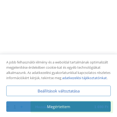
Pizza tekercsek
Pizza tekercs cheddar-tarjás (8-10db)
füstölt tarja, cheddar sajtkrém,
pizzatészta,mozzarella sajt + jalapeno paprika
dobozban
4 250 Ft
Pizza tekercs sonkás-sajtos (8-10db)
sonka, sajt, paradicsomos alap,
A jobb felhasználói élmény és a weboldal tartalmának optimalizált
pizzatészta,mozzarella sajt + pizzaszósz dobozban
megjelenítése érdekében cookie-kat és egyéb technológiákat
4 250 Ft
alkalmazunk. Az adatkezelési gyakorlatunkkal kapcsolatos részletes
információkért kérjük, tekintse meg
adatkezelési tájékoztatónkat
.
Pizza tekercs tejfölös-baconos (8-10db)
tejföl, bacon szalonna, pizzatészta,mozzarella sajt +
Beállítások változtatása
fokhagymás tejföl dobozban
4 250 Ft
Megértettem
1
Hozzáadás
1 690
Ft