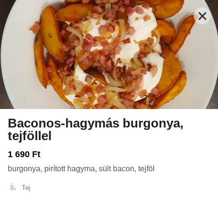
Baconos-hagymás burgonya,
tejföllel
Nyitva: 10:00-21:00
Rendelés: 10:00-20:45
1 690 Ft
FRISSENSÜLTEK - HALAK, RÁKOK, VEGA
TEKERCSEK
LEVESEK
burgonya, pirított hagyma, sült bacon, tejföl
Tej