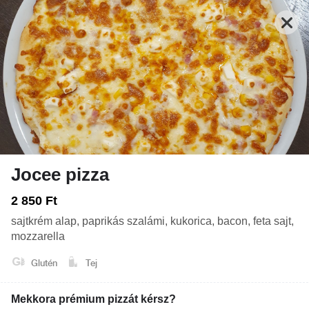
Jocee pizza
Zárva. Nyitás: Vasárnap 10:00
Rendelés: Zárva. Nyitás: Vasárnap 10:00
2 850 Ft
sajtkrém alap, paprikás szalámi, kukorica, bacon, feta sajt,
FRISSENSÜLTEK - HALAK, RÁKOK, VEGA
TEKERCSEK
LEVESEK
mozzarella
Glutén
Tej
Rendeléseket jelenleg nem tudunk fogadni, a
konyhánk most zárva. Nyitás: Vasárnap 10:00
Mekkora prémium pizzát kérsz?