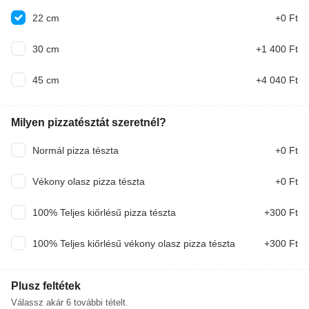
22 cm
+0 Ft
30 cm
+1 400 Ft
45 cm
+4 040 Ft
Milyen pizzatésztát szeretnél?
Akciók
Normál pizza tészta
+0 Ft
Vékony olasz pizza tészta
+0 Ft
Disznótoros tál I. burgonyapürével
Egészben sült hurka, kolbász burgonyapürével,
100% Teljes kiőrlésű pizza tészta
+300 Ft
csalamádéval
100% Teljes kiőrlésű vékony olasz pizza tészta
+300 Ft
4 200 Ft
4 490 Ft
AJÁNLOTT
Erdei gyümölcsleves 0.5l
Plusz feltétek
Erdei gyümölcskeverékkel, joghurttal, tejjel készült
Válassz akár
6
további tételt.
finom leves.