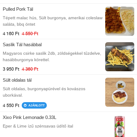
Pulled Pork Tál
Tépett malac hús, Sült burgonya, amerikai coleslaw
saláta, bbq öntet
4 160 Ft
4 550 Ft
Saslik Tál hasábbal
Magyaros csirke saslik 2db, zöldségekkel tűzdelve,
hasábburgonya körettel.
3 950 Ft
4 360 Ft
Sült oldalas tál
Sült oldalas, burgonyapürével és kovászos
uborkával.
4 550 Ft
AJÁNLOTT
Xixo Pink Lemonade 0.33L
Eper & Lime ízű szénsavas üdítő ital