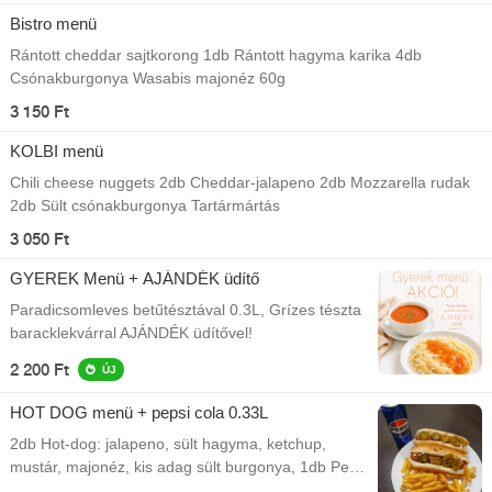
Bistro menü
Rántott cheddar sajtkorong 1db Rántott hagyma karika 4db
Csónakburgonya Wasabis majonéz 60g
3 150 Ft
KOLBI menü
Chili cheese nuggets 2db Cheddar-jalapeno 2db Mozzarella rudak
2db Sült csónakburgonya Tartármártás
3 050 Ft
GYEREK Menü + AJÁNDÉK üdítő
Paradicsomleves betűtésztával 0.3L, Grízes tészta
baracklekvárral AJÁNDÉK üdítővel!
2 200 Ft
ÚJ
HOT DOG menü + pepsi cola 0.33L
2db Hot-dog: jalapeno, sült hagyma, ketchup,
mustár, majonéz, kis adag sült burgonya, 1db Pepsi
termék üditő (0,33l)