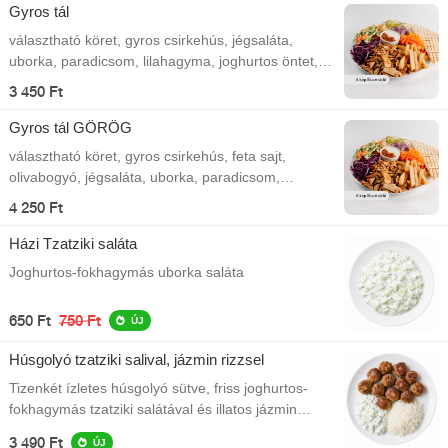
Gyros tál
választható köret, gyros csirkehús, jégsaláta,
uborka, paradicsom, lilahagyma, joghurtos öntet,
pita
3 450 Ft
Gyros tál GÖRÖG
választható köret, gyros csirkehús, feta sajt,
olivabogyó, jégsaláta, uborka, paradicsom,
lilahagyma, joghurtos öntet, pita
4 250 Ft
Házi Tzatziki saláta
Joghurtos-fokhagymás uborka saláta
650 Ft
750 Ft
ÚJ
Húsgolyó tzatziki salival, jázmin rizzsel
Tizenkét ízletes húsgolyó sütve, friss joghurtos-
fokhagymás tzatziki salátával és illatos jázmin
rizzsel tálalva.
3 490 Ft
ÚJ