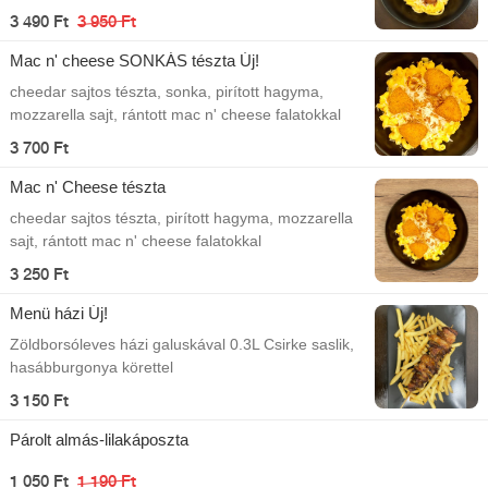
3 490 Ft
3 950 Ft
Mac n' cheese SONKÁS tészta Új!
cheedar sajtos tészta, sonka, pirított hagyma,
mozzarella sajt, rántott mac n' cheese falatokkal
3 700 Ft
Mac n' Cheese tészta
cheedar sajtos tészta, pirított hagyma, mozzarella
sajt, rántott mac n' cheese falatokkal
3 250 Ft
Menü házi Új!
Zöldborsóleves házi galuskával 0.3L Csirke saslik,
hasábburgonya körettel
3 150 Ft
Párolt almás-lilakáposzta
1 050 Ft
1 190 Ft