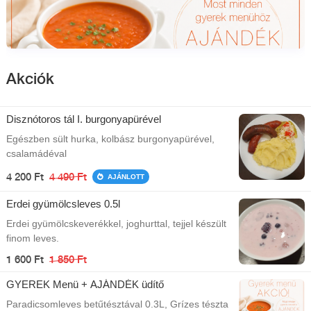
Akciók
Disznótoros tál I. burgonyapürével
Egészben sült hurka, kolbász burgonyapürével,
csalamádéval
4 200 Ft
4 490 Ft
AJÁNLOTT
Erdei gyümölcsleves 0.5l
Erdei gyümölcskeverékkel, joghurttal, tejjel készült
finom leves.
1 600 Ft
1 850 Ft
GYEREK Menü + AJÁNDÉK üdítő
Paradicsomleves betűtésztával 0.3L, Grízes tészta