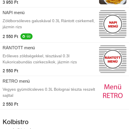
3 950 Ft
NAPI menü
Zöldborsóleves galuskával 0.3L Rántott csirkemell,
jázmin rizs
2 550 Ft
ÚJ
RÁNTOTT menü
Erőleves zöldségekkel, tésztával 0.3l
Kukoricabundás csirkecsíkok, jázmin rizs
2 550 Ft
RETRO menü
Vegyes gyümölcsleves 0.3L Bolognai tészta reszelt
sajttal
2 550 Ft
Kolbistro