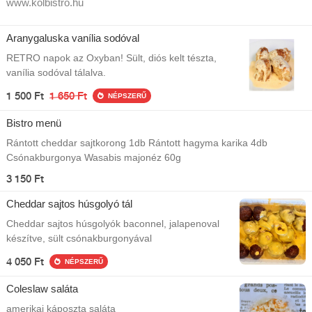
www.kolbistro.hu
Aranygaluska vanília sodóval
RETRO napok az Oxyban! Sült, diós kelt tészta,
vanília sodóval tálalva.
1 500 Ft
1 650 Ft
NÉPSZERŰ
Bistro menü
Rántott cheddar sajtkorong 1db Rántott hagyma karika 4db
Csónakburgonya Wasabis majonéz 60g
3 150 Ft
Cheddar sajtos húsgolyó tál
Cheddar sajtos húsgolyók baconnel, jalapenoval
készítve, sült csónakburgonyával
4 050 Ft
NÉPSZERŰ
Coleslaw saláta
amerikai káposzta saláta