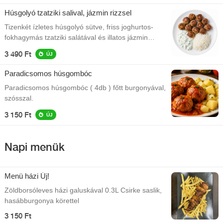
Húsgolyó tzatziki salival, jázmin rizzsel
Tizenkét ízletes húsgolyó sütve, friss joghurtos-
fokhagymás tzatziki salátával és illatos jázmin
rizzsel tálalva.
3 490 Ft
ÚJ
Paradicsomos húsgombóc
Paradicsomos húsgombóc ( 4db ) főtt burgonyával,
szósszal.
3 150 Ft
ÚJ
Napi menük
Menü házi Új!
Zöldborsóleves házi galuskával 0.3L Csirke saslik,
hasábburgonya körettel
3 150 Ft