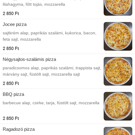
lilahagyma, főtt tojás, mozzarella
2 850 Ft
Jocee pizza
sajtkrém alap, paprikás szalámi, kukorica, bacon,
feta sajt, mozzarella
2 850 Ft
Négysajtos-szalámis pizza
paradicsomos alap, paprikás szalámi, trappista sajt,
márvány sajt, füstölt sajt, mozzarella sajt
2 850 Ft
BBQ pizza
barbecue alap, csirke, tarja, füstölt sajt, mozzarella
2 850 Ft
Ragadozó pizza