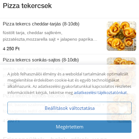
Pizza tekercsek
Pizza tekercs cheddar-tarjás (8-10db)
füstölt tarja, cheddar sajtkrém,
pizzatészta,mozzarella sajt + jalapeno paprika
dobozban
4 250 Ft
Pizza tekercs sonkás-sajtos (8-10db)
sonka, sajt, paradicsomos alap,
A jobb felhasználói élmény és a weboldal tartalmának optimalizált
pizzatészta,mozzarella sajt + pizzaszósz dobozban
megjelenítése érdekében cookie-kat és egyéb technológiákat
4 250 Ft
alkalmazunk. Az adatkezelési gyakorlatunkkal kapcsolatos részletes
információkért kérjük, tekintse meg
adatkezelési tájékoztatónkat
.
Pizza tekercs tejfölös-baconos (8-10db)
tejföl, bacon szalonna, pizzatészta,mozzarella sajt +
Beállítások változtatása
fokhagymás tejföl dobozban
4 250 Ft
Megértettem