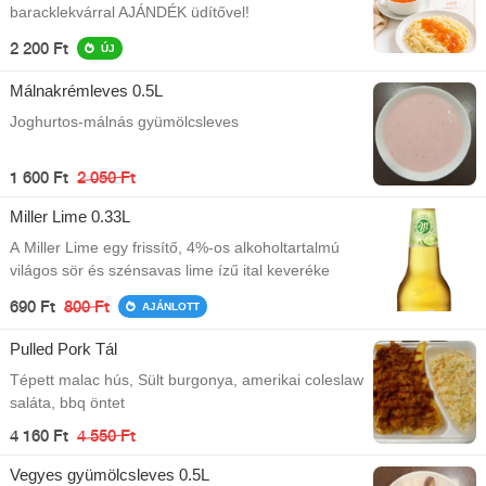
baracklekvárral AJÁNDÉK üdítővel!
2 200 Ft
ÚJ
Málnakrémleves 0.5L
Joghurtos-málnás gyümölcsleves
1 600 Ft
2 050 Ft
Miller Lime 0.33L
A Miller Lime egy frissítő, 4%-os alkoholtartalmú
világos sör és szénsavas lime ízű ital keveréke
690 Ft
800 Ft
AJÁNLOTT
Pulled Pork Tál
Tépett malac hús, Sült burgonya, amerikai coleslaw
saláta, bbq öntet
4 160 Ft
4 550 Ft
Vegyes gyümölcsleves 0.5L