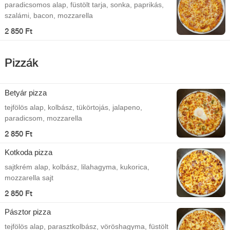
paradicsomos alap, füstölt tarja, sonka, paprikás,
szalámi, bacon, mozzarella
2 850 Ft
Pizzák
Betyár pizza
tejfölös alap, kolbász, tükörtojás, jalapeno,
paradicsom, mozzarella
2 850 Ft
Kotkoda pizza
sajtkrém alap, kolbász, lilahagyma, kukorica,
mozzarella sajt
2 850 Ft
Pásztor pizza
tejfölös alap, parasztkolbász, vöröshagyma, füstölt