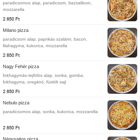
paradicsomos alap, paradicsom, bazsalikom,
mozzarella
2 850 Ft
Milano pizza
paradicsom alap, paprikás szalámi, bacon,
lilahagyma, kukorica, mozzarella
2 850 Ft
Nagy Fehér pizza
fokhagymás-tejfölös alap, sonka, gomba,
fokhagyma, oregánó, füstölt sajt
2 850 Ft
Nebulo pizza
paradicsomos alap, sonka, kukorica, mozzarella
2 850 Ft
Négysajtos pizza