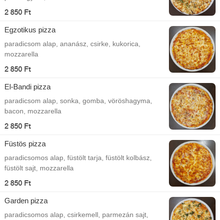
2 850 Ft
Egzotikus pizza
paradicsom alap, ananász, csirke, kukorica,
mozzarella
2 850 Ft
El-Bandi pizza
paradicsom alap, sonka, gomba, vöröshagyma,
bacon, mozzarella
2 850 Ft
Füstös pizza
paradicsomos alap, füstölt tarja, füstölt kolbász,
füstölt sajt, mozzarella
2 850 Ft
Garden pizza
paradicsomos alap, csirkemell, parmezán sajt,