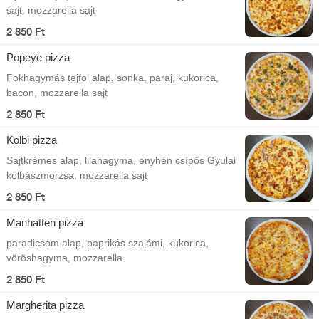
sajt, mozzarella sajt
2 850 Ft
Popeye pizza
Fokhagymás tejföl alap, sonka, paraj, kukorica,
bacon, mozzarella sajt
2 850 Ft
Kolbi pizza
Sajtkrémes alap, lilahagyma, enyhén csípős Gyulai
kolbászmorzsa, mozzarella sajt
2 850 Ft
Manhatten pizza
paradicsom alap, paprikás szalámi, kukorica,
vöröshagyma, mozzarella
2 850 Ft
Margherita pizza