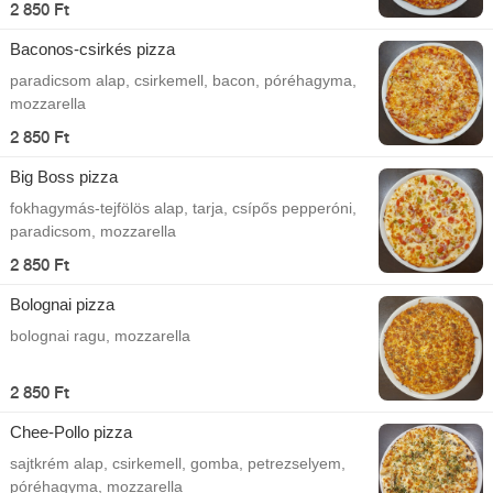
2 850 Ft
Baconos-csirkés pizza
paradicsom alap, csirkemell, bacon, póréhagyma,
mozzarella
2 850 Ft
Big Boss pizza
fokhagymás-tejfölös alap, tarja, csípős pepperóni,
paradicsom, mozzarella
2 850 Ft
Bolognai pizza
bolognai ragu, mozzarella
2 850 Ft
Chee-Pollo pizza
sajtkrém alap, csirkemell, gomba, petrezselyem,
póréhagyma, mozzarella