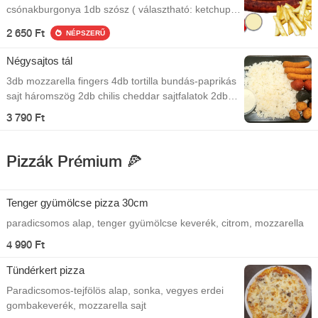
csónakburgonya 1db szósz ( választható: ketchup,
mustár, majonéz )
2 650 Ft
NÉPSZERŰ
Négysajtos tál
3db mozzarella fingers 4db tortilla bundás-paprikás
sajt háromszög 2db chilis cheddar sajtfalatok 2db
cheddar-jalapenos sajtfalatok Jázmin rizs
3 790 Ft
Tartármártás A kép illusztráció!
Pizzák Prémium 🍕
Tenger gyümölcse pizza 30cm
paradicsomos alap, tenger gyümölcse keverék, citrom, mozzarella
4 990 Ft
Tündérkert pizza
Paradicsomos-tejfölös alap, sonka, vegyes erdei
gombakeverék, mozzarella sajt