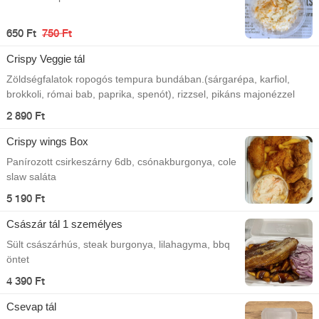
650 Ft
750 Ft
Crispy Veggie tál
Zöldségfalatok ropogós tempura bundában.(sárgarépa, karfiol,
brokkoli, római bab, paprika, spenót), rizzsel, pikáns majonézzel
2 890 Ft
Crispy wings Box
Panírozott csirkeszárny 6db, csónakburgonya, cole
slaw saláta
5 190 Ft
Császár tál 1 személyes
Sült császárhús, steak burgonya, lilahagyma, bbq
öntet
4 390 Ft
Csevap tál