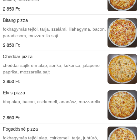
2 850 Ft
Bitang pizza
fokhagymás tejföl, tarja, szalámi, lilahagyma, bacon,
paradicsom, mozzarella sajt
2 850 Ft
Cheddar pizza
cheddar sajtkrém alap, sonka, kukorica, jalapeno
paprika, mozzarella sajt
2 850 Ft
Elvis pizza
bbq alap, bacon, csirkemell, ananász, mozzarella
2 850 Ft
Fogadósné pizza
fokhagymás tejföl alap, csirkemell, tarja, juhtúró,