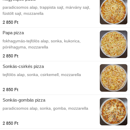
paradicsomos alap, trappista sajt, márvány sajt,
füstölt sajt, mozzarella
2 850 Ft
Papa pizza
fokhagymás-tejfölös alap, sonka, kukorica,
póréhagyma, mozzarella
2 850 Ft
Sonkás-csirkés pizza
tejfölös alap, sonka, csirkemell, mozzarella
2 850 Ft
Sonkás-gombás pizza
paradicsomos alap, sonka, gomba, mozzarella
2 850 Ft