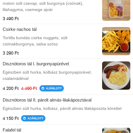
roston sült csevap, sült burgonya (csónak),
lilahagyma, csemege ajvár
3 490 Ft
Csirke nachos tál
Tortilla bundás csirke nuggets, sült
csónakburgonya, salsa szósz
3 290 Ft
Disznótoros tál I. burgonyapürével
Egészben sült hurka, kolbász burgonyapürével,
csalamádéval
4 200 Ft
4 490 Ft
AJÁNLOTT
Disznótoros tál II. párolt almás-lilakáposztával
Egészben sült hurka, kolbász, párolt almás lilakáposzta körettel
4 150 Ft
AJÁNLOTT
Falafel tál