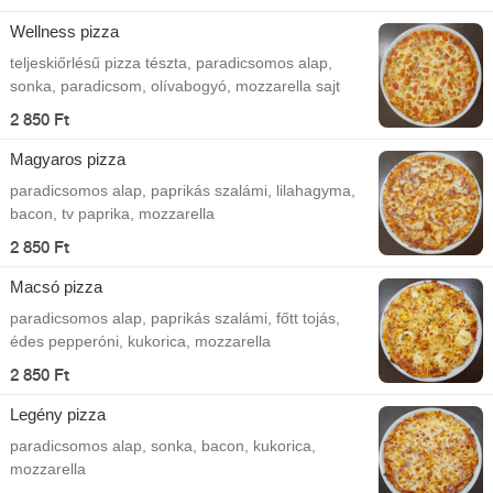
Wellness pizza
teljeskiőrlésű pizza tészta, paradicsomos alap,
sonka, paradicsom, olívabogyó, mozzarella sajt
2 850 Ft
Magyaros pizza
paradicsomos alap, paprikás szalámi, lilahagyma,
bacon, tv paprika, mozzarella
2 850 Ft
Macsó pizza
paradicsomos alap, paprikás szalámi, főtt tojás,
édes pepperóni, kukorica, mozzarella
2 850 Ft
Legény pizza
paradicsomos alap, sonka, bacon, kukorica,
mozzarella