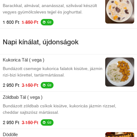
Barackkal, almával, ananásszal, szilvával készült
vegyes gyümölcsleves tejjel és joghurttal.
1 600 Ft
1 850 Ft
ÚJ
Napi kínálat, újdonságok
Kukorica Tál ( vega )
Bundázott csemege kukorica falatok kisütve, jázmin
rizi-bizi körettel, tartármártással.
2 950 Ft
3 150 Ft
ÚJ
Zöldbab Tál ( vega )
Bundázott zöldbab csíkok kisütve, kukoricás jázmin rizzsel,
cheddar sajtszósz mártással.
2 950 Ft
3 150 Ft
ÚJ
Dödölle