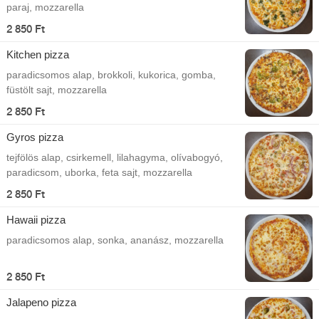
paraj, mozzarella
2 850 Ft
Kitchen pizza
paradicsomos alap, brokkoli, kukorica, gomba,
füstölt sajt, mozzarella
2 850 Ft
Gyros pizza
tejfölös alap, csirkemell, lilahagyma, olívabogyó,
paradicsom, uborka, feta sajt, mozzarella
2 850 Ft
Hawaii pizza
paradicsomos alap, sonka, ananász, mozzarella
2 850 Ft
Jalapeno pizza