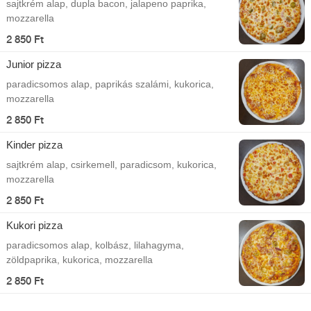
sajtkrém alap, dupla bacon, jalapeno paprika,
mozzarella
2 850 Ft
Junior pizza
paradicsomos alap, paprikás szalámi, kukorica,
mozzarella
2 850 Ft
Kinder pizza
sajtkrém alap, csirkemell, paradicsom, kukorica,
mozzarella
2 850 Ft
Kukori pizza
paradicsomos alap, kolbász, lilahagyma,
zöldpaprika, kukorica, mozzarella
2 850 Ft