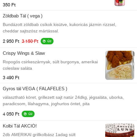
350 Ft
Zöldbab Tál ( vega )
Bundázott zöldbab csíkok kisütve, kukoricás jázmin rizzsel,
cheddar sajtszósz mártással.
2 950 Ft
3 150 Ft
ÚJ
Crispy Wings & Slaw
Ropogós csirkeszárnyak, sült burgonya, amerikai
coleslaw saláta
3 490 Ft
Gyros tál VEGA ( FALAFELES )
választható köret, grillezett sajt natúr 24dkg, jégsaláta, uborka,
paradicsom, lilahagyma, joghurtos öntet, pita
4 050 Ft
ÚJ
Kolbi Tál AKCIÓ!
2db AMERIKAI grillkolbász 1adag sült