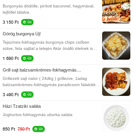
Burgonyás dödölle, pirított baconnel, hagymával,
tejföllel tálalva.
3 150 Ft
ÚJ
Görög burgonya Új!
Tejszínes-fokhagymás burgonya chips csőben
sütve, feta sajttal a tetején Akár önálló ételnek is
kiváló!
1 690 Ft
ÚJ
Grill sajt balzsamkrémes-fokhagymás
paradicsommal
Grillezett sajt natúr ( 24dkg ) grillezve, 1adag
balzsamkrémes-fokhagymás paradicsom falatokkal
tálalva
3 490 Ft
ÚJ
Házi Tzatziki saláta
Joghurtos-fokhagymás uborka saláta
650 Ft
750 Ft
ÚJ