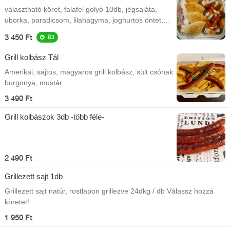
választható köret, falafel golyó 10db, jégsaláta,
uborka, paradicsom, lilahagyma, joghurtos öntet,
pita
3 450 Ft
ÚJ
Grill kolbász Tál
Amerikai, sajtos, magyaros grill kolbász, sült csónak
burgonya, mustár
3 490 Ft
Grill kolbászok 3db -több féle-
2 490 Ft
Grillezett sajt 1db
Grillezett sajt natúr, rostlapon grillezve 24dkg / db Válassz hozzá
köretet!
1 950 Ft