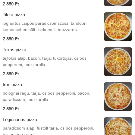
2 850 Ft
Tikka pizza
joghurtos csípős paradicsomszósz, tandoori
kemencében sült csirkemell, mozzarella
2 850 Ft
Texas pizza
tejfölös alap, bacon, tarja, tükörtojás, csípős
pepperoni, mozzarella
2 850 Ft
Iron pizza
bolognai ragu, tarja, csípős pepperóni, bacon,
paradicsom, mozzarella
2 850 Ft
Légionárius pizza
paradicsom alap, füstölt tarja, csípős pepperóni,
bacon, mozzarella