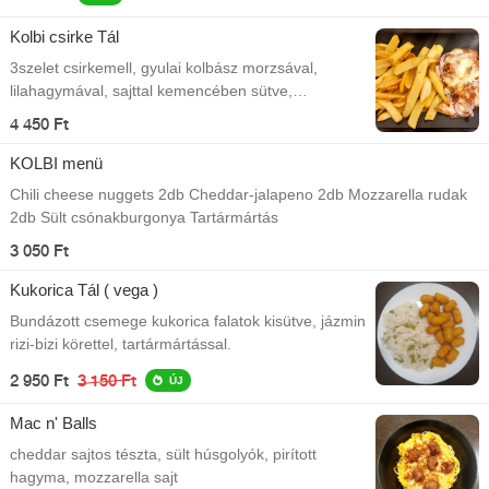
Kolbi csirke Tál
3szelet csirkemell, gyulai kolbász morzsával,
lilahagymával, sajttal kemencében sütve,
csónakburgonyával A Kolbistro kínálatából!
4 450 Ft
KOLBI menü
Chili cheese nuggets 2db Cheddar-jalapeno 2db Mozzarella rudak
2db Sült csónakburgonya Tartármártás
3 050 Ft
Kukorica Tál ( vega )
Bundázott csemege kukorica falatok kisütve, jázmin
rizi-bizi körettel, tartármártással.
2 950 Ft
3 150 Ft
ÚJ
Mac n' Balls
cheddar sajtos tészta, sült húsgolyók, pirított
hagyma, mozzarella sajt