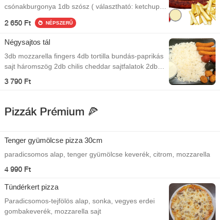
csónakburgonya 1db szósz ( választható: ketchup,
mustár, majonéz )
2 650 Ft
NÉPSZERŰ
Négysajtos tál
3db mozzarella fingers 4db tortilla bundás-paprikás
sajt háromszög 2db chilis cheddar sajtfalatok 2db
cheddar-jalapenos sajtfalatok Jázmin rizs
3 790 Ft
Tartármártás A kép illusztráció!
Pizzák Prémium 🍕
Tenger gyümölcse pizza 30cm
paradicsomos alap, tenger gyümölcse keverék, citrom, mozzarella
4 990 Ft
Tündérkert pizza
Paradicsomos-tejfölös alap, sonka, vegyes erdei
gombakeverék, mozzarella sajt