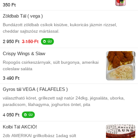
350 Ft
Zöldbab Tál ( vega )
Bundázott zöldbab csíkok kisütve, kukoricás jázmin rizzsel,
cheddar sajtszósz mártással.
2 950 Ft
3 150 Ft
ÚJ
Crispy Wings & Slaw
Ropogós csirkeszárnyak, sült burgonya, amerikai
coleslaw saláta
3 490 Ft
Gyros tál VEGA ( FALAFELES )
választható köret, grillezett sajt natúr 24dkg, jégsaláta, uborka,
paradicsom, lilahagyma, joghurtos öntet, pita
4 050 Ft
ÚJ
Kolbi Tál AKCIÓ!
2db AMERIKAI grillkolbász 1adag sült