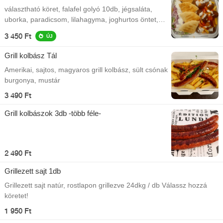
választható köret, falafel golyó 10db, jégsaláta,
uborka, paradicsom, lilahagyma, joghurtos öntet,
pita
3 450 Ft
ÚJ
Grill kolbász Tál
Amerikai, sajtos, magyaros grill kolbász, sült csónak
burgonya, mustár
3 490 Ft
Grill kolbászok 3db -több féle-
2 490 Ft
Grillezett sajt 1db
Grillezett sajt natúr, rostlapon grillezve 24dkg / db Válassz hozzá
köretet!
1 950 Ft