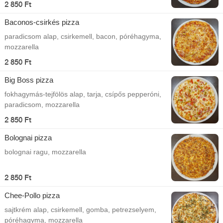
2 850 Ft
Baconos-csirkés pizza
paradicsom alap, csirkemell, bacon, póréhagyma,
mozzarella
2 850 Ft
Big Boss pizza
fokhagymás-tejfölös alap, tarja, csípős pepperóni,
paradicsom, mozzarella
2 850 Ft
Bolognai pizza
bolognai ragu, mozzarella
2 850 Ft
Chee-Pollo pizza
sajtkrém alap, csirkemell, gomba, petrezselyem,
póréhagyma, mozzarella