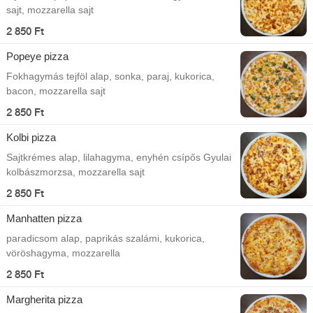
sajt, mozzarella sajt
2 850 Ft
Popeye pizza
Fokhagymás tejföl alap, sonka, paraj, kukorica,
bacon, mozzarella sajt
2 850 Ft
Kolbi pizza
Sajtkrémes alap, lilahagyma, enyhén csípős Gyulai
kolbászmorzsa, mozzarella sajt
2 850 Ft
Manhatten pizza
paradicsom alap, paprikás szalámi, kukorica,
vöröshagyma, mozzarella
2 850 Ft
Margherita pizza