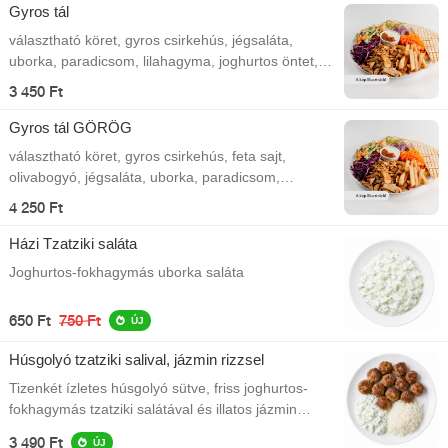
Gyros tál
választható köret, gyros csirkehús, jégsaláta,
uborka, paradicsom, lilahagyma, joghurtos öntet,
pita
3 450 Ft
Gyros tál GÖRÖG
választható köret, gyros csirkehús, feta sajt,
olivabogyó, jégsaláta, uborka, paradicsom,
lilahagyma, joghurtos öntet, pita
4 250 Ft
Házi Tzatziki saláta
Joghurtos-fokhagymás uborka saláta
650 Ft
750 Ft
ÚJ
Húsgolyó tzatziki salival, jázmin rizzsel
Tizenkét ízletes húsgolyó sütve, friss joghurtos-
fokhagymás tzatziki salátával és illatos jázmin
rizzsel tálalva.
3 490 Ft
ÚJ