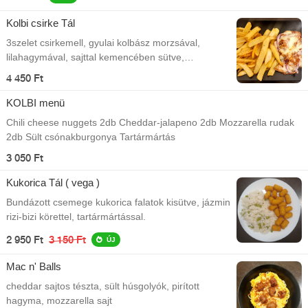
Kolbi csirke Tál
3szelet csirkemell, gyulai kolbász morzsával,
lilahagymával, sajttal kemencében sütve,
csónakburgonyával A Kolbistro kínálatából!
4 450 Ft
KOLBI menü
Chili cheese nuggets 2db Cheddar-jalapeno 2db Mozzarella rudak
2db Sült csónakburgonya Tartármártás
3 050 Ft
Kukorica Tál ( vega )
Bundázott csemege kukorica falatok kisütve, jázmin
rizi-bizi körettel, tartármártással.
2 950 Ft
3 150 Ft
ÚJ
Mac n' Balls
cheddar sajtos tészta, sült húsgolyók, pirított
hagyma, mozzarella sajt