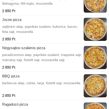
lilahagyma, főtt tojás, mozzarella
2 850 Ft
Jocee pizza
sajtkrém alap, paprikás szalámi, kukorica, bacon,
feta sajt, mozzarella
2 850 Ft
Négysajtos-szalámis pizza
paradicsomos alap, paprikás szalámi, trappista sajt,
márvány sajt, füstölt sajt, mozzarella sajt
2 850 Ft
BBQ pizza
barbecue alap, csirke, tarja, füstölt sajt, mozzarella
2 850 Ft
Ragadozó pizza