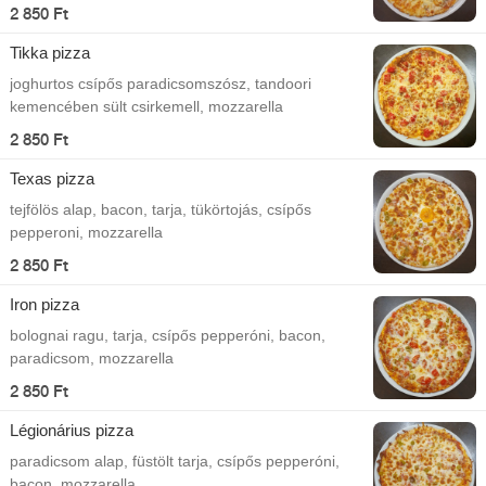
2 850 Ft
Tikka pizza
joghurtos csípős paradicsomszósz, tandoori
kemencében sült csirkemell, mozzarella
2 850 Ft
Texas pizza
tejfölös alap, bacon, tarja, tükörtojás, csípős
pepperoni, mozzarella
2 850 Ft
Iron pizza
bolognai ragu, tarja, csípős pepperóni, bacon,
paradicsom, mozzarella
2 850 Ft
Légionárius pizza
paradicsom alap, füstölt tarja, csípős pepperóni,
bacon, mozzarella