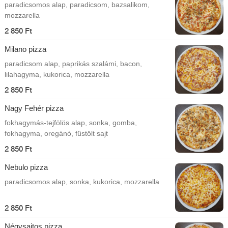
paradicsomos alap, paradicsom, bazsalikom,
mozzarella
2 850 Ft
Milano pizza
paradicsom alap, paprikás szalámi, bacon,
lilahagyma, kukorica, mozzarella
2 850 Ft
Nagy Fehér pizza
fokhagymás-tejfölös alap, sonka, gomba,
fokhagyma, oregánó, füstölt sajt
2 850 Ft
Nebulo pizza
paradicsomos alap, sonka, kukorica, mozzarella
2 850 Ft
Négysajtos pizza