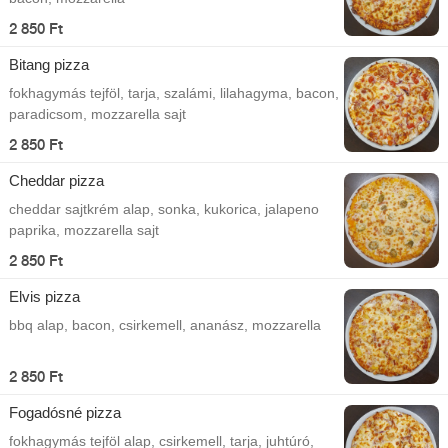
2 850 Ft
Bitang pizza
fokhagymás tejföl, tarja, szalámi, lilahagyma, bacon,
paradicsom, mozzarella sajt
2 850 Ft
Cheddar pizza
cheddar sajtkrém alap, sonka, kukorica, jalapeno
paprika, mozzarella sajt
2 850 Ft
Elvis pizza
bbq alap, bacon, csirkemell, ananász, mozzarella
2 850 Ft
Fogadósné pizza
fokhagymás tejföl alap, csirkemell, tarja, juhtúró,