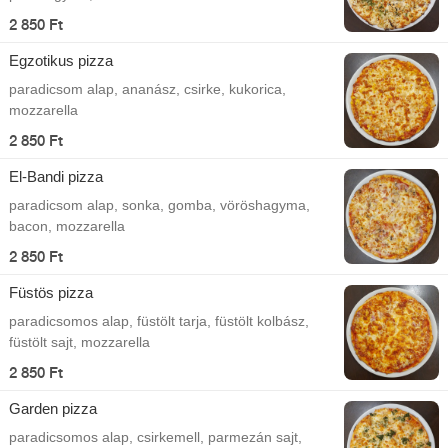
2 850 Ft
Egzotikus pizza
paradicsom alap, ananász, csirke, kukorica,
mozzarella
2 850 Ft
El-Bandi pizza
paradicsom alap, sonka, gomba, vöröshagyma,
bacon, mozzarella
2 850 Ft
Füstös pizza
paradicsomos alap, füstölt tarja, füstölt kolbász,
füstölt sajt, mozzarella
2 850 Ft
Garden pizza
paradicsomos alap, csirkemell, parmezán sajt,