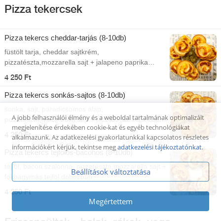
Pizza tekercsek
Pizza tekercs cheddar-tarjás (8-10db)
füstölt tarja, cheddar sajtkrém,
pizzatészta,mozzarella sajt + jalapeno paprika
dobozban
4 250 Ft
Pizza tekercs sonkás-sajtos (8-10db)
sonka, sajt, paradicsomos alap,
A jobb felhasználói élmény és a weboldal tartalmának optimalizált
pizzatészta,mozzarella sajt + pizzaszósz dobozban
megjelenítése érdekében cookie-kat és egyéb technológiákat
4 250 Ft
alkalmazunk. Az adatkezelési gyakorlatunkkal kapcsolatos részletes
információkért kérjük, tekintse meg
adatkezelési tájékoztatónkat
.
Pizza tekercs tejfölös-baconos (8-10db)
tejföl, bacon szalonna, pizzatészta,mozzarella sajt +
Beállítások változtatása
fokhagymás tejföl dobozban
4 250 Ft
Megértettem