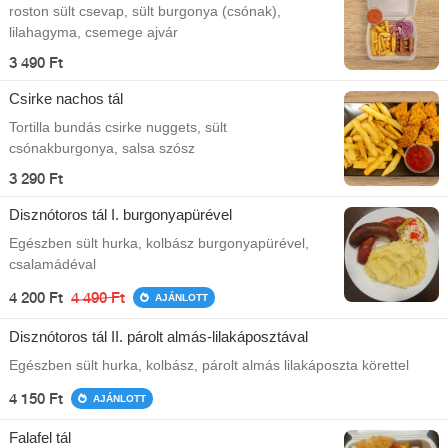
roston sült csevap, sült burgonya (csónak),
lilahagyma, csemege ajvár
3 490 Ft
Csirke nachos tál
Tortilla bundás csirke nuggets, sült
csónakburgonya, salsa szósz
3 290 Ft
Disznótoros tál I. burgonyapürével
Egészben sült hurka, kolbász burgonyapürével,
csalamádéval
4 200 Ft
4 490 Ft
AJÁNLOTT
Disznótoros tál II. párolt almás-lilakáposztával
Egészben sült hurka, kolbász, párolt almás lilakáposzta körettel
4 150 Ft
AJÁNLOTT
Falafel tál