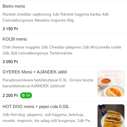
Bistro menü
Rántott cheddar sajtkorong 1db Rántott hagyma karika 4db
Csónakburgonya Wasabis majonéz 60g
3 150 Ft
KOLBI menü
Chili cheese nuggets 2db Cheddar-jalapeno 2db Mozzarella rudak
2db Sült csónakburgonya Tartármártás
3 050 Ft
GYEREK Menü + AJÁNDÉK üdítő
Paradicsomleves betűtésztával 0.3L, Grízes tészta
baracklekvárral AJÁNDÉK üdítővel!
2 200 Ft
ÚJ
HOT DOG menü + pepsi cola 0.33L
2db Hot-dog: jalapeno, sült hagyma, ketchup,
mustár, majonéz, kis adag sült burgonya, 1db Pepsi
termék üditő (0,33l)