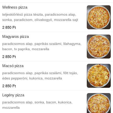
Wellness pizza
teljeskiőrlésű pizza tészta, paradicsomos alap,
sonka, paradicsom, olívabogyó, mozzarella sajt
2 850 Ft
Magyaros pizza
paradicsomos alap, paprikás szalámi, lilahagyma,
bacon, tv paprika, mozzarella
2 850 Ft
Macsó pizza
paradicsomos alap, paprikás szalámi, főtt tojás,
édes pepperóni, kukorica, mozzarella
2 850 Ft
Legény pizza
paradicsomos alap, sonka, bacon, kukorica,
mozzarella