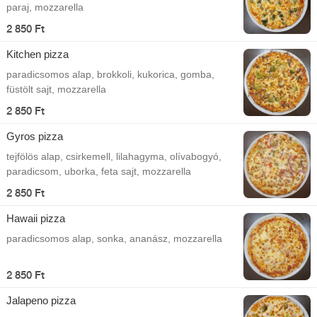
paraj, mozzarella
2 850 Ft
Kitchen pizza
paradicsomos alap, brokkoli, kukorica, gomba,
füstölt sajt, mozzarella
2 850 Ft
Gyros pizza
tejfölös alap, csirkemell, lilahagyma, olívabogyó,
paradicsom, uborka, feta sajt, mozzarella
2 850 Ft
Hawaii pizza
paradicsomos alap, sonka, ananász, mozzarella
2 850 Ft
Jalapeno pizza