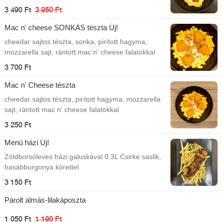
3 490 Ft
3 950 Ft
Mac n' cheese SONKÁS tészta Új!
cheedar sajtos tészta, sonka, pirított hagyma,
mozzarella sajt, rántott mac n' cheese falatokkal
3 700 Ft
Mac n' Cheese tészta
cheedar sajtos tészta, pirított hagyma, mozzarella
sajt, rántott mac n' cheese falatokkal
3 250 Ft
Menü házi Új!
Zöldborsóleves házi galuskával 0.3L Csirke saslik,
hasábburgonya körettel
3 150 Ft
Párolt almás-lilakáposzta
1 050 Ft
1 190 Ft