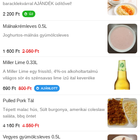
baracklekvárral AJÁNDÉK üdítővel!
2 200 Ft
ÚJ
Málnakrémleves 0.5L
Joghurtos-málnás gyümölcsleves
1 600 Ft
2 050 Ft
Miller Lime 0.33L
A Miller Lime egy frissítő, 4%-os alkoholtartalmú
világos sör és szénsavas lime ízű ital keveréke
690 Ft
800 Ft
AJÁNLOTT
Pulled Pork Tál
Tépett malac hús, Sült burgonya, amerikai coleslaw
saláta, bbq öntet
4 160 Ft
4 550 Ft
Vegyes gyümölcsleves 0.5L