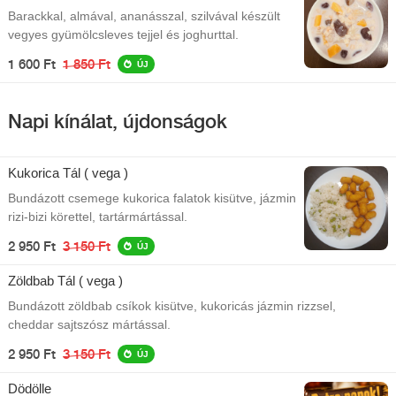
Barackkal, almával, ananásszal, szilvával készült
vegyes gyümölcsleves tejjel és joghurttal.
1 600 Ft
1 850 Ft
ÚJ
Napi kínálat, újdonságok
Kukorica Tál ( vega )
Bundázott csemege kukorica falatok kisütve, jázmin
rizi-bizi körettel, tartármártással.
2 950 Ft
3 150 Ft
ÚJ
Zöldbab Tál ( vega )
Bundázott zöldbab csíkok kisütve, kukoricás jázmin rizzsel,
cheddar sajtszósz mártással.
2 950 Ft
3 150 Ft
ÚJ
Dödölle