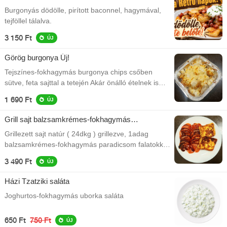
Burgonyás dödölle, pirított baconnel, hagymával,
tejföllel tálalva.
3 150 Ft
ÚJ
Görög burgonya Új!
Tejszínes-fokhagymás burgonya chips csőben
sütve, feta sajttal a tetején Akár önálló ételnek is
kiváló!
1 690 Ft
ÚJ
Grill sajt balzsamkrémes-fokhagymás
paradicsommal
Grillezett sajt natúr ( 24dkg ) grillezve, 1adag
balzsamkrémes-fokhagymás paradicsom falatokkal
tálalva
3 490 Ft
ÚJ
Házi Tzatziki saláta
Joghurtos-fokhagymás uborka saláta
650 Ft
750 Ft
ÚJ