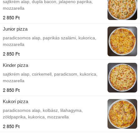
sajtkrém alap, dupla bacon, jalapeno paprika,
mozzarella
2 850 Ft
Junior pizza
paradicsomos alap, paprikás szalámi, kukorica,
mozzarella
2 850 Ft
Kinder pizza
sajtkrém alap, csirkemell, paradicsom, kukorica,
mozzarella
2 850 Ft
Kukori pizza
paradicsomos alap, kolbász, lilahagyma,
zöldpaprika, kukorica, mozzarella
2 850 Ft