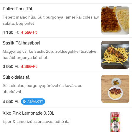
Pulled Pork Tál
Tépett malac hús, Sült burgonya, amerikai coleslaw
saláta, bbq öntet
4 160 Ft
4 550 Ft
Saslik Tál hasábbal
Magyaros csirke saslik 2db, zöldségekkel tűzdelve,
hasábburgonya körettel.
3 950 Ft
4 360 Ft
Sült oldalas tál
Sült oldalas, burgonyapürével és kovászos
uborkával.
4 550 Ft
AJÁNLOTT
Xixo Pink Lemonade 0.33L
Eper & Lime ízű szénsavas üdítő ital