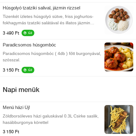
Húsgolyó tzatziki salival, jázmin rizzsel
Tizenkét ízletes húsgolyó sütve, friss joghurtos-
fokhagymás tzatziki salátával és illatos jázmin
rizzsel tálalva.
3 490 Ft
ÚJ
Paradicsomos húsgombóc
Paradicsomos húsgombóc ( 4db ) főtt burgonyával,
szósszal.
3 150 Ft
ÚJ
Napi menük
Menü házi Új!
Zöldborsóleves házi galuskával 0.3L Csirke saslik,
hasábburgonya körettel
3 150 Ft