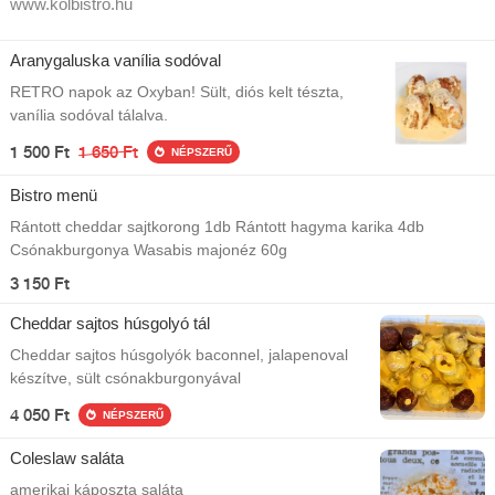
www.kolbistro.hu
Aranygaluska vanília sodóval
RETRO napok az Oxyban! Sült, diós kelt tészta,
vanília sodóval tálalva.
1 500 Ft
1 650 Ft
NÉPSZERŰ
Bistro menü
Rántott cheddar sajtkorong 1db Rántott hagyma karika 4db
Csónakburgonya Wasabis majonéz 60g
3 150 Ft
Cheddar sajtos húsgolyó tál
Cheddar sajtos húsgolyók baconnel, jalapenoval
készítve, sült csónakburgonyával
4 050 Ft
NÉPSZERŰ
Coleslaw saláta
amerikai káposzta saláta