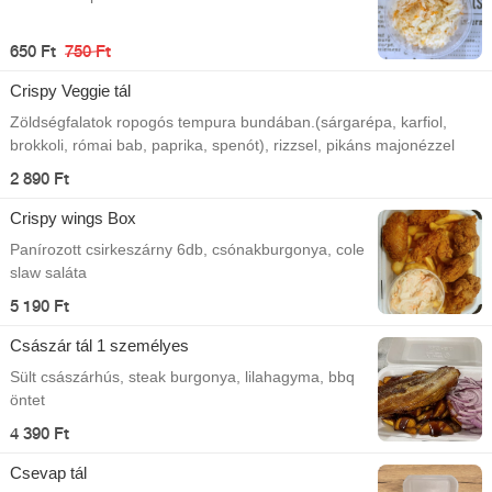
650 Ft
750 Ft
Crispy Veggie tál
Zöldségfalatok ropogós tempura bundában.(sárgarépa, karfiol,
brokkoli, római bab, paprika, spenót), rizzsel, pikáns majonézzel
2 890 Ft
Crispy wings Box
Panírozott csirkeszárny 6db, csónakburgonya, cole
slaw saláta
5 190 Ft
Császár tál 1 személyes
Sült császárhús, steak burgonya, lilahagyma, bbq
öntet
4 390 Ft
Csevap tál