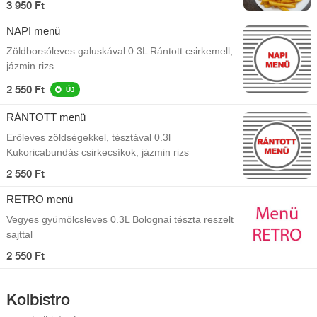
3 950 Ft
NAPI menü
Zöldborsóleves galuskával 0.3L Rántott csirkemell,
jázmin rizs
2 550 Ft
ÚJ
RÁNTOTT menü
Erőleves zöldségekkel, tésztával 0.3l
Kukoricabundás csirkecsíkok, jázmin rizs
2 550 Ft
RETRO menü
Vegyes gyümölcsleves 0.3L Bolognai tészta reszelt
sajttal
2 550 Ft
Kolbistro