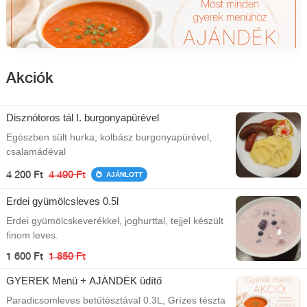
Akciók
Disznótoros tál I. burgonyapürével
Egészben sült hurka, kolbász burgonyapürével,
csalamádéval
4 200 Ft
4 490 Ft
AJÁNLOTT
Erdei gyümölcsleves 0.5l
Erdei gyümölcskeverékkel, joghurttal, tejjel készült
finom leves.
1 600 Ft
1 850 Ft
GYEREK Menü + AJÁNDÉK üdítő
Paradicsomleves betűtésztával 0.3L, Grízes tészta