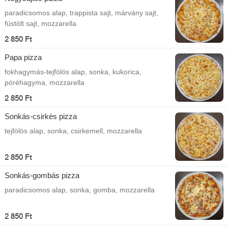
paradicsomos alap, trappista sajt, márvány sajt,
füstölt sajt, mozzarella
2 850 Ft
Papa pizza
fokhagymás-tejfölös alap, sonka, kukorica,
póréhagyma, mozzarella
2 850 Ft
Sonkás-csirkés pizza
tejfölös alap, sonka, csirkemell, mozzarella
2 850 Ft
Sonkás-gombás pizza
paradicsomos alap, sonka, gomba, mozzarella
2 850 Ft