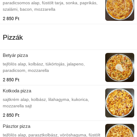
paradicsomos alap, füstölt tarja, sonka, paprikás,
szalámi, bacon, mozzarella
2 850 Ft
Pizzák
Betyár pizza
tejfölös alap, kolbász, tükörtojás, jalapeno,
paradicsom, mozzarella
2 850 Ft
Kotkoda pizza
sajtkrém alap, kolbász, lilahagyma, kukorica,
mozzarella sajt
2 850 Ft
Pásztor pizza
tejfölös alap, parasztkolbász, vöröshagyma, füstölt