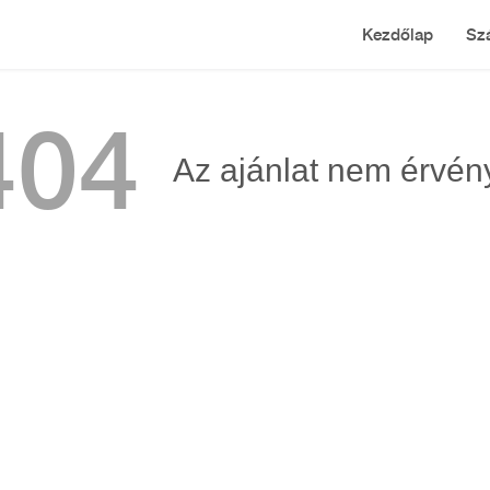
Kezdőlap
Szá
404
Az ajánlat nem érvén