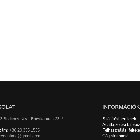
SOLAT
INFORMÁCIÓK
3 Budapest XV., Bácska utca 23. /
Szállítási területek
Adatkezelési tájékoz
zám:
+36 20 355 1555
Felhasználási feltéte
xygenfood@gmail.com
Céginformáció