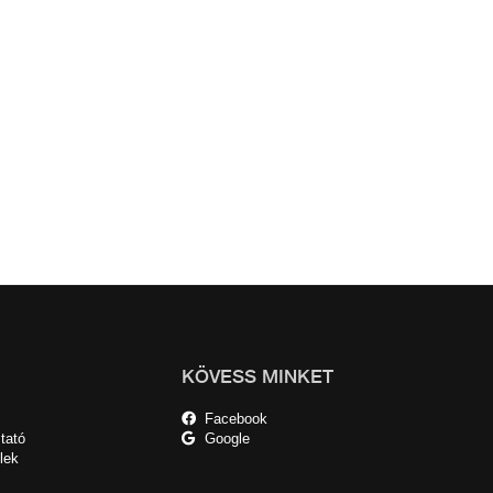
KÖVESS MINKET
Facebook
tató
Google
lek