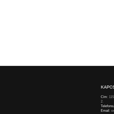
KAPC
Cím:
115
2.
Telefons
Email:
o