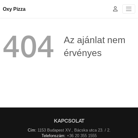
Oxy Pizza
404
Az ajánlat nem
érvényes
KAPCSOLAT
Cím:
1153 Budapest XV., Bácska utca 23. / 2.
Telefonszám:
+36 20 355 1555