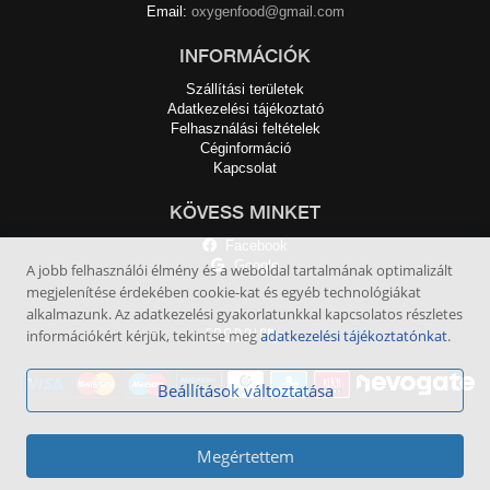
Email:
oxygenfood@gmail.com
INFORMÁCIÓK
Szállítási területek
Adatkezelési tájékoztató
Felhasználási feltételek
Céginformáció
Kapcsolat
KÖVESS MINKET
Facebook
Google
A jobb felhasználói élmény és a weboldal tartalmának optimalizált
megjelenítése érdekében cookie-kat és egyéb technológiákat
alkalmazunk. Az adatkezelési gyakorlatunkkal kapcsolatos részletes
információkért kérjük, tekintse meg
adatkezelési tájékoztatónkat
.
Beállítások változtatása
Megértettem